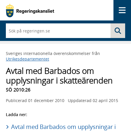
Me
När
Sö
du
börjar
skriva
så
Sveriges internationella överenskommelser från
framträder
Utrikesdepartementet
en
lista
Avtal med Barbados om
med
sökförslag
upplysningar i skatteärenden
SÖ 2010:26
Publicerad
01 december 2010
Uppdaterad
02 april 2015
Ladda ner:
Avtal med Barbados om upplysningar i