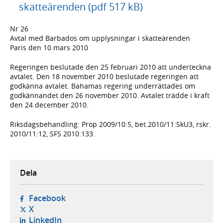
skatteärenden (pdf 517 kB)
Nr 26
Avtal med Barbados om upplysningar i skatteärenden
Paris den 10 mars 2010
Regeringen beslutade den 25 februari 2010 att underteckna
avtalet. Den 18 november 2010 beslutade regeringen att
godkänna avtalet. Bahamas regering underrättades om
godkännandet den 26 november 2010. Avtalet trädde i kraft
den 24 december 2010.
Riksdagsbehandling: Prop 2009/10:5, bet.2010/11:SkU3, rskr.
2010/11:12, SFS 2010:133.
Dela
- öppnas i ny flik, extern webbplats,
Facebook
- öppnas i ny flik, extern webbplats,
X
- öppnas i ny flik, extern webbplats,
LinkedIn