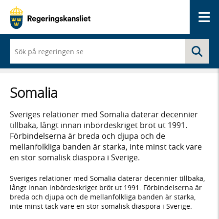
Me
När
Sö
du
börjar
skriva
så
Somalia
framträder
en
lista
Sveriges relationer med Somalia daterar decennier
med
tillbaka, långt innan inbördeskriget bröt ut 1991.
sökförslag
Förbindelserna är breda och djupa och de
mellanfolkliga banden är starka, inte minst tack vare
en stor somalisk diaspora i Sverige.
Sveriges relationer med Somalia daterar decennier tillbaka,
långt innan inbördeskriget bröt ut 1991. Förbindelserna är
breda och djupa och de mellanfolkliga banden är starka,
inte minst tack vare en stor somalisk diaspora i Sverige.