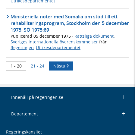
Utrikesdepartementet
Ministeriella noter med Somalia om stöd till ett
rehabiliteringsprogram, Stockholm den 5 december
1975, SÖ 1975:69
Publicerad
05 december 1975
·
Rättsliga dokument
,
Sveriges internationella överenskommelser
från
Regeringen
,
Utrikesdepartementet
1 - 20
21 - 24
Nästa
Innehåll på regeringen.se
Departement
Regeringskansliet