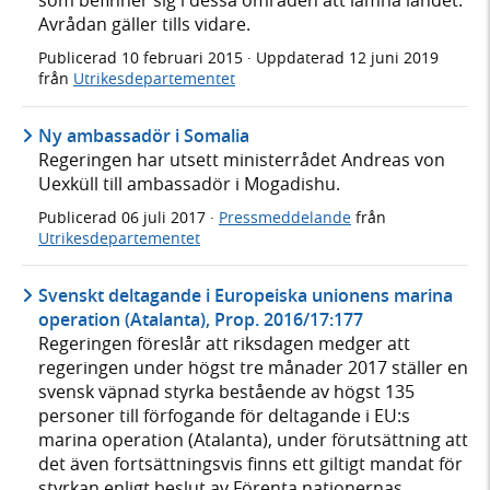
som befinner sig i dessa områden att lämna landet.
Avrådan gäller tills vidare.
Publicerad
10 februari 2015
· Uppdaterad
12 juni 2019
från
Utrikesdepartementet
Ny ambassadör i Somalia
Regeringen har utsett ministerrådet Andreas von
Uexküll till ambassadör i Mogadishu.
Publicerad
06 juli 2017
·
Pressmeddelande
från
Utrikesdepartementet
Svenskt deltagande i Europeiska unionens marina
operation (Atalanta), Prop. 2016/17:177
Regeringen föreslår att riksdagen medger att
regeringen under högst tre månader 2017 ställer en
svensk väpnad styrka bestående av högst 135
personer till förfogande för deltagande i EU:s
marina operation (Atalanta), under förutsättning att
det även fortsättningsvis finns ett giltigt mandat för
styrkan enligt beslut av Förenta nationernas