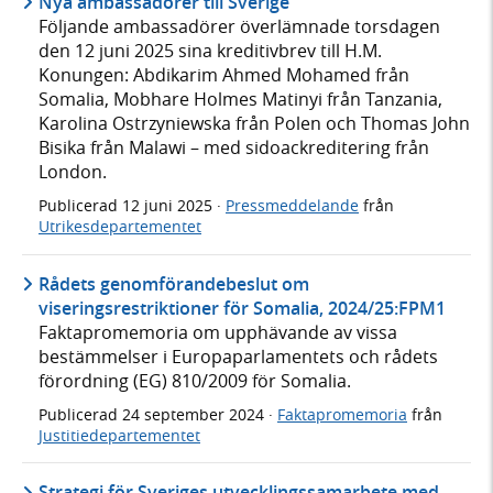
Nya ambassadörer till Sverige
Följande ambassadörer överlämnade torsdagen
den 12 juni 2025 sina kreditivbrev till H.M.
Konungen: Abdikarim Ahmed Mohamed från
Somalia, Mobhare Holmes Matinyi från Tanzania,
Karolina Ostrzyniewska från Polen och Thomas John
Bisika från Malawi – med sidoackreditering från
London.
Publicerad
12 juni 2025
·
Pressmeddelande
från
Utrikesdepartementet
Rådets genomförandebeslut om
viseringsrestriktioner för Somalia, 2024/25:FPM1
Faktapromemoria om upphävande av vissa
bestämmelser i Europaparlamentets och rådets
förordning (EG) 810/2009 för Somalia.
Publicerad
24 september 2024
·
Faktapromemoria
från
Justitiedepartementet
Strategi för Sveriges utvecklingssamarbete med