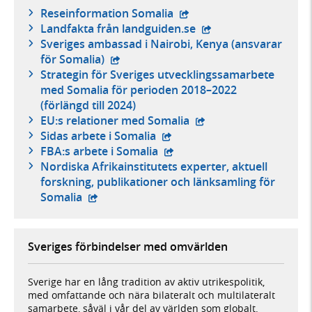
- extern webbplats,
Reseinformation Somalia
- extern webbplats,
Landfakta från landguiden.se
Sveriges ambassad i Nairobi, Kenya (ansvarar
- extern webbplats,
för Somalia)
Strategin för Sveriges utvecklingssamarbete
med Somalia för perioden 2018–2022
(förlängd till 2024)
- extern webbplats,
EU:s relationer med Somalia
- extern webbplats,
Sidas arbete i Somalia
- extern webbplats,
FBA:s arbete i Somalia
Nordiska Afrikainstitutets experter, aktuell
forskning, publikationer och länksamling för
- extern webbplats,
Somalia
Sveriges förbindelser med omvärlden
Sverige har en lång tradition av aktiv utrikespolitik,
med omfattande och nära bilateralt och multilateralt
samarbete, såväl i vår del av världen som globalt.