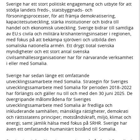
Sverige har ett stort politiskt engagemang och utbyte för att
stödja landets freds-, statsbyggnads- och
försoningsprocesser, för att främja demokratisering,
kapacitetsutveckling, stärka institutioner och bidra till
handel och ekonomisk utveckling. Sverige bidrar till samtliga
av EU:s civila och militära krishanteringsinsatser i regionen,
med fokus på att bekämpa sjöröveri och utbilda den
somaliska nationella armén. Ett drygt tiotal svenska
myndigheter och ett stort antal svenska
civilsamhällesorganisationer har för närvarande verksamhet
i eller med Somalia.
Sverige har sedan länge ett omfattande
utvecklingssamarbete med Somalia. Strategin för Sveriges
utvecklingssamarbete med Somalia för perioden 2018–2022
har förlängts och gäller nu till och med den 30 juni 2025. De
övergripande målområdena för Sveriges
utvecklingssamarbete med Somalia är fredliga och
inkluderande samhällen; mänskliga rättigheter, demokrati
och rättsstatens principer; motståndskraft, miljö, klimat och
energi; samt jämlik hälsa med fokus på SRHR. Sverige har
även ett omfattande humanitärt bistånd till Somalia.