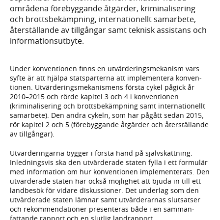
områdena före­byggande åtgärder, krimi­nali­sering
och brotts­bekämp­ning, inter­nationellt samarbete,
åter­ställande av till­gångar samt teknisk assistans och
informa­tions­utbyte.
Under konventionen finns en utvärderings­mekanism vars
syfte är att hjälpa stats­parterna att imple­men­tera konven­
tionen. Utvärderings­mekanismens första cykel pågick år
2010–2015 och rörde kapitel 3 och 4 i konven­tionen
(kriminali­sering och brotts­bekämp­ning samt inter­nationellt
samarbete). Den andra cykeln, som har pågått sedan 2015,
rör kapitel 2 och 5 (före­byggande åtgärder och åter­ställande
av tillgångar).
Utvärderingarna bygger i första hand på själv­skattning.
Inlednings­vis ska den utvärderade staten fylla i ett formulär
med infor­mation om hur konven­tionen imple­men­terats. Den
utvärderade staten har också möjlighet att bjuda in till ett
land­besök för vidare diskus­sioner. Det under­lag som den
utvärde­rade staten lämnar samt utvärde­rarnas slut­satser
och rekom­menda­tioner presen­teras både i en samman­
fattande rapport och en slutlig land­rapport.