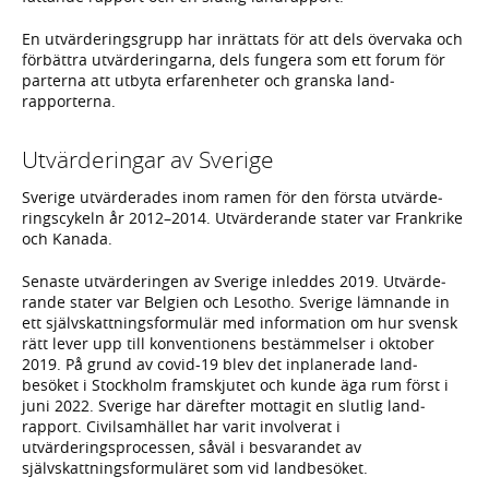
En utvärde­rings­grupp har inrättats för att dels över­vaka och
förbättra utvärde­ringarna, dels fungera som ett forum för
parterna att utbyta erfaren­heter och granska land­
rapporterna.
Utvärderingar av Sverige
Sverige utvärderades inom ramen för den första utvärde­
rings­cykeln år 2012–2014. Utvärde­rande stater var Frankrike
och Kanada.
Senaste utvärde­ringen av Sverige inleddes 2019. Utvärde­
rande stater var Belgien och Lesotho. Sverige lämnande in
ett själv­skattnings­formulär med information om hur svensk
rätt lever upp till konven­tionens bestäm­melser i oktober
2019. På grund av covid-19 blev det inplane­rade land­
besöket i Stockholm fram­skjutet och kunde äga rum först i
juni 2022. Sverige har därefter mottagit en slutlig land­
rapport. Civilsamhället har varit involverat i
utvärderingsprocessen, såväl i besvarandet av
självskattningsformuläret som vid landbesöket.