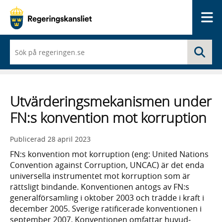
Me
När
Sö
du
börjar
skriva
så
framträder
Utvärderingsmekanismen under
en
lista
FN:s konvention mot korruption
med
sökförslag
Publicerad
28 april 2023
FN:s konvention mot korruption (eng: United Nations
Conven­tion against Corruption, UNCAC) är det enda
universella instru­mentet mot korrup­tion som är
rätts­ligt bindande. Konven­tionen antogs av FN:s
general­församling i oktober 2003 och trädde i kraft i
december 2005. Sverige ratifi­cerade konven­tionen i
september 2007. Konven­tionen omfattar huvud­