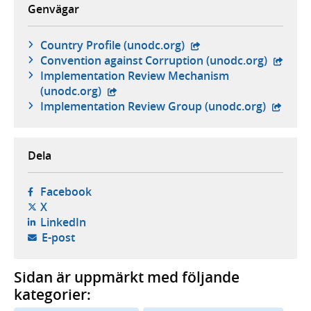
Genvägar
- extern webbplats,
Country Profile (unodc.org)
- exter
Convention against Corruption (unodc.org)
Implementation Review Mechanism
- extern webbplats,
(unodc.org)
- exter
Implementation Review Group (unodc.org)
Dela
- öppnas i ny flik, extern webbplats,
Facebook
- öppnas i ny flik, extern webbplats,
X
- öppnas i ny flik, extern webbplats,
LinkedIn
- öppnar din e-postklient,
E-post
Sidan är uppmärkt med följande
kategorier: