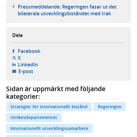
Pressmeddelande: Regeringen fasar ut det
bilaterala utvecklingsbiståndet med Irak
Dela
- öppnas i ny flik, extern webbplats,
Facebook
- öppnas i ny flik, extern webbplats,
X
- öppnas i ny flik, extern webbplats,
LinkedIn
- öppnar din e-postklient,
E-post
Sidan är uppmärkt med följande
kategorier:
Strategier för internationellt bistånd
Regeringen
Utrikesdepartementet
Internationellt utvecklingssamarbete