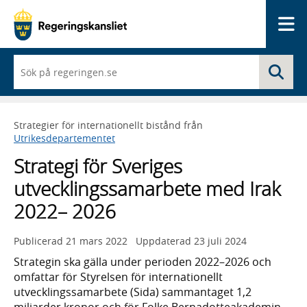
Me
När
Sö
du
börjar
skriva
så
Strategier för internationellt bistånd från
framträder
Utrikesdepartementet
en
lista
Strategi för Sveriges
med
sökförslag
utvecklingssamarbete med Irak
2022– 2026
Publicerad
21 mars 2022
Uppdaterad
23 juli 2024
Strategin ska gälla under perioden 2022–2026 och
omfattar för Styrelsen för internationellt
utvecklingssamarbete (Sida) sammantaget 1,2
miljarder kronor och för Folke Bernadotteakademin