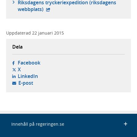
Riksdagens tryckeriexpedition (riksdagens
- extern webbplats,
webbplats)
Uppdaterad
22 januari 2015
Dela
- öppnas i ny flik, extern webbplats,
Facebook
- öppnas i ny flik, extern webbplats,
X
- öppnas i ny flik, extern webbplats,
LinkedIn
- öppnar din e-postklient,
E-post
Innehåll på regeringen.se