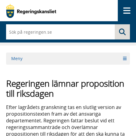
Me
När
Sö
du
börjar
skriva
så
framträder
Meny
en
lista
med
sökförslag
Regeringen lämnar proposition
till riksdagen
Efter lagrådets granskning tas en slutlig version av
propositionstexten fram av det ansvariga
departementet. Regeringen fattar beslut vid ett
regeringssammanträde och överlämnar
propositionen till riksdagen för att den ska kunna ta