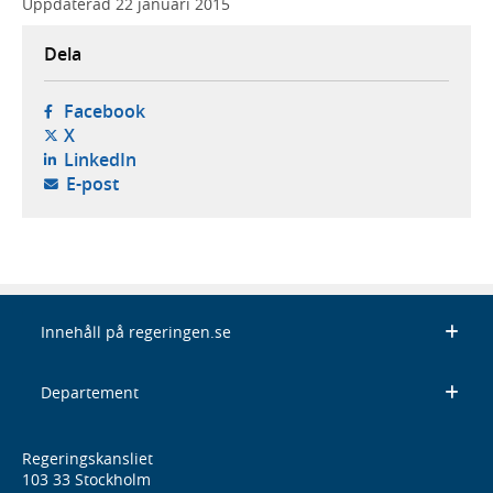
Uppdaterad
22 januari 2015
Dela
- öppnas i ny flik, extern webbplats,
Facebook
- öppnas i ny flik, extern webbplats,
X
- öppnas i ny flik, extern webbplats,
LinkedIn
- öppnar din e-postklient,
E-post
Innehåll på regeringen.se
Departement
Regeringskansliet
103 33 Stockholm