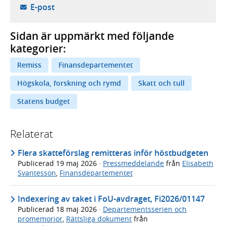
- öppnar din e-postklient,
E-post
Sidan är uppmärkt med följande
kategorier:
Remiss
Finansdepartementet
Högskola, forskning och rymd
Skatt och tull
Statens budget
Relaterat
Flera skatteförslag remitteras inför höstbudgeten
Publicerad
19 maj 2026
·
Pressmeddelande
från
Elisabeth
Svantesson
,
Finansdepartementet
Indexering av taket i FoU-avdraget, Fi2026/01147
Publicerad
18 maj 2026
·
Departementsserien och
promemorior
,
Rättsliga dokument
från