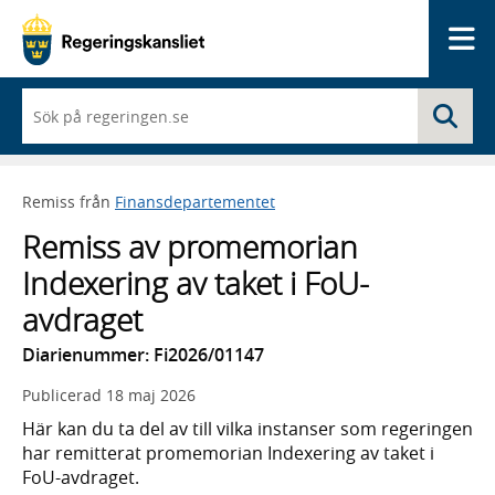
Me
När
Sö
du
börjar
skriva
så
Remiss från
Finansdepartementet
framträder
en
Remiss av promemorian
lista
med
Indexering av taket i FoU-
sökförslag
avdraget
Diarienummer: Fi2026/01147
Publicerad
18 maj 2026
Här kan du ta del av till vilka instanser som regeringen
har remitterat promemorian Indexering av taket i
FoU-avdraget.