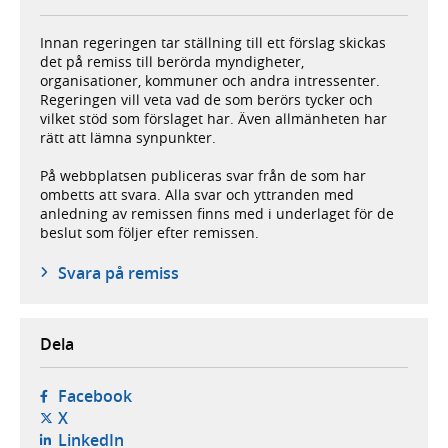
Innan regeringen tar ställning till ett förslag skickas
det på remiss till berörda myndigheter,
organisationer, kommuner och andra intressenter.
Regeringen vill veta vad de som berörs tycker och
vilket stöd som förslaget har. Även allmänheten har
rätt att lämna synpunkter.
På webbplatsen publiceras svar från de som har
ombetts att svara. Alla svar och yttranden med
anledning av remissen finns med i underlaget för de
beslut som följer efter remissen.
Svara på remiss
Dela
- öppnas i ny flik, extern webbplats,
Facebook
- öppnas i ny flik, extern webbplats,
X
- öppnas i ny flik, extern webbplats,
LinkedIn