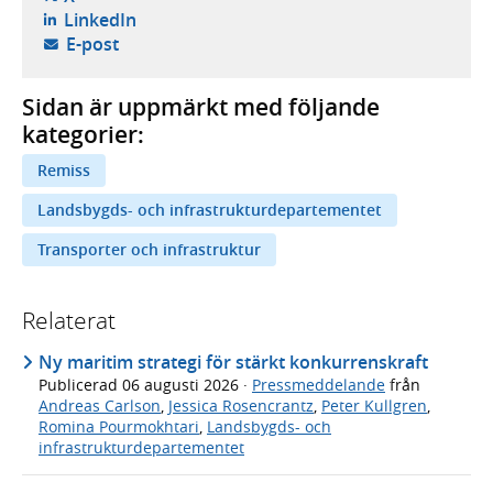
- öppnas i ny flik, extern webbplats,
LinkedIn
- öppnar din e-postklient,
E-post
Sidan är uppmärkt med följande
kategorier:
Remiss
Landsbygds- och infrastrukturdepartementet
Transporter och infrastruktur
Relaterat
Ny maritim strategi för stärkt konkurrenskraft
Publicerad
06 augusti 2026
·
Pressmeddelande
från
Andreas Carlson
,
Jessica Rosencrantz
,
Peter Kullgren
,
Romina Pourmokhtari
,
Landsbygds- och
infrastrukturdepartementet