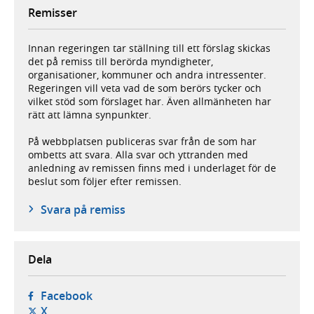
Remisser
Innan regeringen tar ställning till ett förslag skickas
det på remiss till berörda myndigheter,
organisationer, kommuner och andra intressenter.
Regeringen vill veta vad de som berörs tycker och
vilket stöd som förslaget har. Även allmänheten har
rätt att lämna synpunkter.
På webbplatsen publiceras svar från de som har
ombetts att svara. Alla svar och yttranden med
anledning av remissen finns med i underlaget för de
beslut som följer efter remissen.
Svara på remiss
Dela
- öppnas i ny flik, extern webbplats,
Facebook
- öppnas i ny flik, extern webbplats,
X