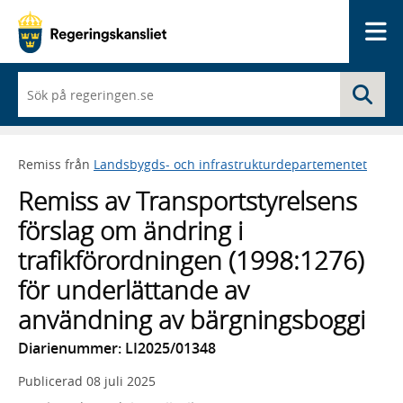
Me
När
Sö
du
börjar
skriva
så
Remiss från
Landsbygds- och infrastrukturdepartementet
framträder
en
Remiss av Transportstyrelsens
lista
med
förslag om ändring i
sökförslag
trafikförordningen (1998:1276)
för underlättande av
användning av bärgningsboggi
Diarienummer: LI2025/01348
Publicerad
08 juli 2025