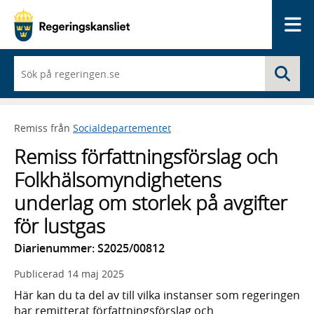
Me
När
Sö
du
börjar
skriva
så
Remiss från
Socialdepartementet
framträder
en
Remiss författningsförslag och
lista
med
Folkhälsomyndighetens
sökförslag
underlag om storlek på avgifter
för lustgas
Diarienummer: S2025/00812
Publicerad
14 maj 2025
Här kan du ta del av till vilka instanser som regeringen
har remitterat författningsförslag och