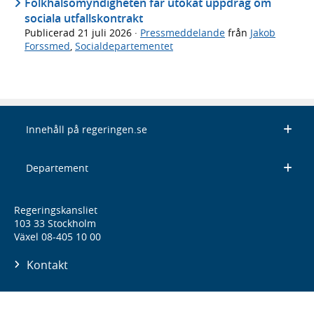
Folkhälsomyndigheten får utökat uppdrag om
sociala utfallskontrakt
Publicerad
21 juli 2026
·
Pressmeddelande
från
Jakob
Forssmed
,
Socialdepartementet
Innehåll på regeringen.se
Departement
Regeringskansliet
103 33 Stockholm
Växel 08-405 10 00
Kontakt