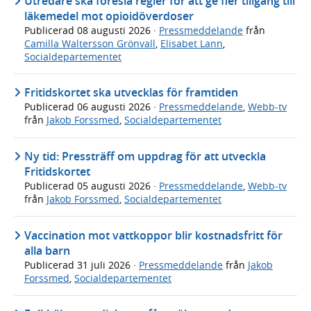
Utredare ska föreslå regler för att ge fler tillgång till
läkemedel mot opioidöverdoser
Publicerad
08 augusti 2026
·
Pressmeddelande
från
Camilla Waltersson Grönvall
,
Elisabet Lann
,
Socialdepartementet
Fritidskortet ska utvecklas för framtiden
Publicerad
06 augusti 2026
·
Pressmeddelande
,
Webb-tv
från
Jakob Forssmed
,
Socialdepartementet
Ny tid: Pressträff om uppdrag för att utveckla
Fritidskortet
Publicerad
05 augusti 2026
·
Pressmeddelande
,
Webb-tv
från
Jakob Forssmed
,
Socialdepartementet
Vaccination mot vattkoppor blir kostnadsfritt för
alla barn
Publicerad
31 juli 2026
·
Pressmeddelande
från
Jakob
Forssmed
,
Socialdepartementet