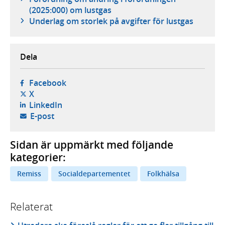
(2025:000) om lustgas
Underlag om storlek på avgifter för lustgas
Dela
- öppnas i ny flik, extern webbplats,
Facebook
- öppnas i ny flik, extern webbplats,
X
- öppnas i ny flik, extern webbplats,
LinkedIn
- öppnar din e-postklient,
E-post
Sidan är uppmärkt med följande
kategorier:
Remiss
Socialdepartementet
Folkhälsa
Relaterat