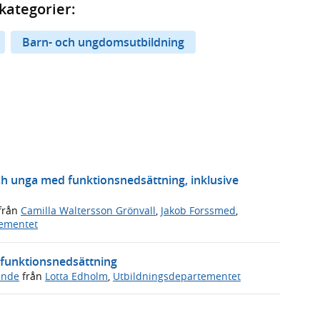
kategorier:
Barn- och ungdomsutbildning
ch unga med funktionsnedsättning, inklusive
från
Camilla Waltersson Grönvall
,
Jakob Forssmed
,
tementet
d funktionsnedsättning
ande
från
Lotta Edholm
,
Utbildningsdepartementet