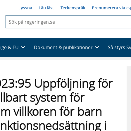
Lyssna
Lättläst
Teckenspråk
Prenumerera via e-
När
du
börjar
skriva
så
rige & EU
Dokument & publikationer
Så styrs S
framträder
en
lista
med
sökförslag
23:95 Uppföljning för
ållbart system för
 villkoren för barn
nktionsnedsättning i