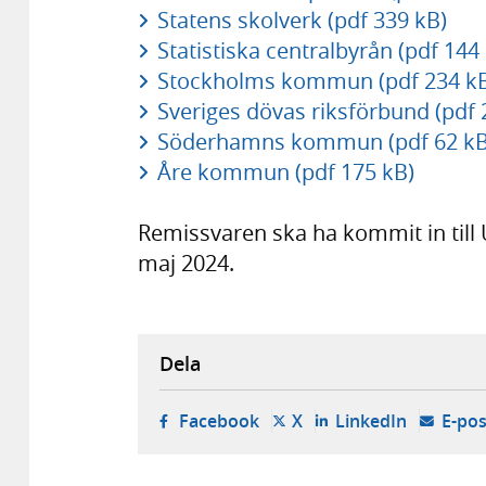
Statens skolverk (pdf 339 kB)
Statistiska centralbyrån (pdf 144
Stockholms kommun (pdf 234 k
Sveriges dövas riksförbund (pdf 
Söderhamns kommun (pdf 62 kB
Åre kommun (pdf 175 kB)
Remissvaren ska ha kommit in till
maj 2024.
Dela
- öppnas i ny flik, extern w
- öppnas i ny flik, ext
- öppnas i
Facebook
X
LinkedIn
E-pos