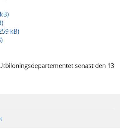
 kB)
B)
259 kB)
)
 Utbildningsdepartementet senast den 13
ebbplats,
ern webbplats,
 ny flik, extern webbplats,
- öppnar din e-postklient,
t