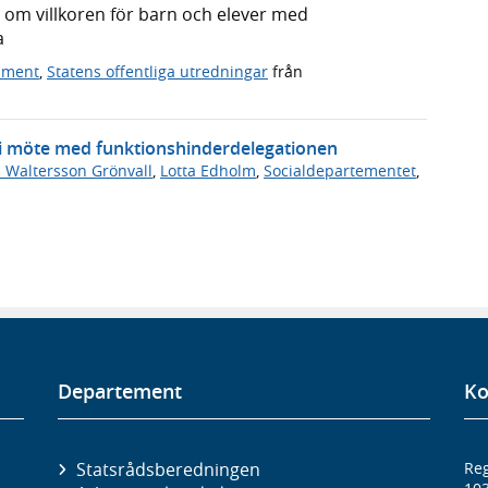
 om villkoren för barn och elever med
a
ument
,
Statens offentliga utredningar
från
n i möte med funktionshinderdelegationen
 Waltersson Grönvall
,
Lotta Edholm
,
Socialdepartementet
,
Departement
Ko
Statsrådsberedningen
Reg