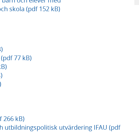
 barn och elever med
och skola (pdf 152 kB)
)
pdf 77 kB)
kB)
)
)
f 266 kB)
h utbildningspolitisk utvärdering IFAU (pdf