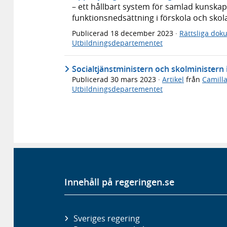
– ett hållbart system för samlad kunskap
funktionsnedsättning i förskola och skol
Publicerad
18 december 2023
·
Rättsliga dok
Utbildningsdepartementet
Socialtjänstministern och skolminister
Publicerad
30 mars 2023
·
Artikel
från
Camilla
Utbildningsdepartementet
Innehåll på regeringen.se
Sveriges regering