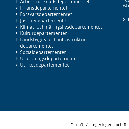
10
Arbetsmarknads­departementet
Väx
Finans­departementet
Försvars­departementet
Justitie­departementet
Klimat- och näringslivs­departementet
Kultur­departementet
Landsbygds- och infrastruktur­
departementet
Social­departementet
Utbildnings­departementet
Utrikes­departementet
Det här är regeringens och 