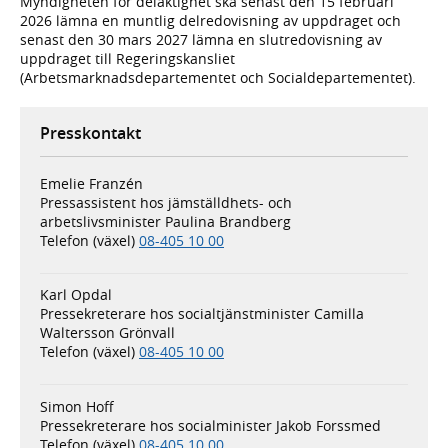
Myndigheten för delaktighet ska senast den 15 februari
2026 lämna en muntlig delredovisning av uppdraget och
senast den 30 mars 2027 lämna en slutredovisning av
uppdraget till Regeringskansliet
(Arbetsmarknadsdepartementet och Socialdepartementet).
Presskontakt
Emelie Franzén
Pressassistent hos jämställdhets- och
arbetslivsminister Paulina Brandberg
Telefon (växel)
08-405 10 00
Karl Opdal
Pressekreterare hos socialtjänstminister Camilla
Waltersson Grönvall
Telefon (växel)
08-405 10 00
Simon Hoff
Pressekreterare hos socialminister Jakob Forssmed
Telefon (växel)
08-405 10 00