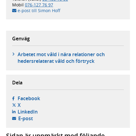
Mobil
076-127 76 97
e-post till Simon Hoff
Genväg
Arbetet mot våld i nära relationer och
hedersrelaterat våld och förtryck
Dela
- öppnas i ny flik, extern webbplats,
Facebook
- öppnas i ny flik, extern webbplats,
X
- öppnas i ny flik, extern webbplats,
LinkedIn
- öppnar din e-postklient,
E-post
Sidan är uppmärkt med följande