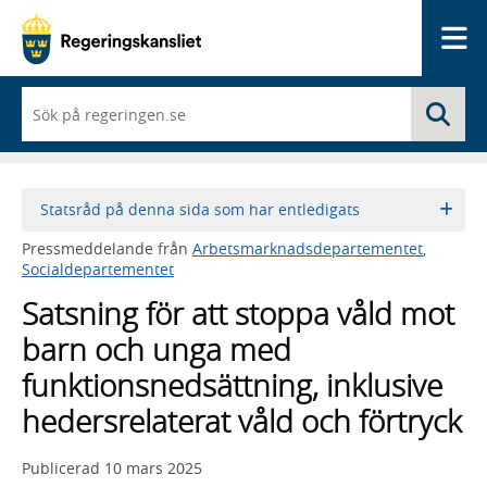
Me
När
Sö
du
börjar
skriva
så
framträder
Statsråd på denna sida som har entledigats
en
lista
Pressmeddelande från
Arbetsmarknadsdepartementet
,
med
Socialdepartementet
sökförslag
Satsning för att stoppa våld mot
barn och unga med
funktionsnedsättning, inklusive
hedersrelaterat våld och förtryck
Publicerad
10 mars 2025