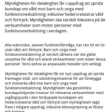
Myndigheten för delaktighet får i uppdrag att sprida
kunskap om våld mot barn och unga med
funktionsnedsättning, inklusive hedersrelaterat våld
och förtryck. Myndigheten ska särskilt fokusera på de
verksamheter som möter personer med
funktionsnedsättning i vardagen.
Alla människor, oavsett funktionsförmåga, har rätt till ett liv
utan våld och förtryck. Barn och unga med
funktionsnedsättning är särskilt sårbara när det gäller
utsatthet för våld och bland verksamheter som möter dessa
personer finns behov av anpassade metoder och verktyg.
Myndigheten för delaktighet får ett nytt uppdrag att sprida
framtaget stöd- och utbildningsmaterial för att förebygga
och motverka våld mot barn och unga med
funktionsnedsättning. Myndigheten ska genomföra
kunskapshöjande insatser till relevanta verksamheter med
utgångspunkt i den fördjupade kunskapen om
hedersrelaterat våld och förtryck som myndigheten tagit
fram i tidigare uppdrag, inklusive könsstympning av flickor
och kvinnor.