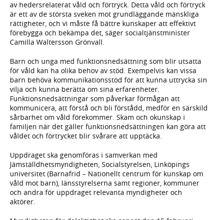
av hedersrelaterat våld och förtryck. Detta våld och förtryck
är ett av de största sveken mot grundläggande mänskliga
rättigheter, och vi måste få bättre kunskaper att effektivt
förebygga och bekämpa det, säger socialtjänstminister
Camilla Waltersson Grönvall.
Barn och unga med funktionsnedsättning som blir utsatta
för våld kan ha olika behov av stöd. Exempelvis kan vissa
barn behöva kommunikationsstöd för att kunna uttrycka sin
vilja och kunna berätta om sina erfarenheter.
Funktionsnedsättningar som påverkar förmågan att
kommunicera, att förstå och bli förstådd, medför en särskild
sårbarhet om våld förekommer. Skam och okunskap i
familjen när det gäller funktionsnedsättningen kan göra att
våldet och förtrycket blir svårare att upptäcka.
Uppdraget ska genomföras i samverkan med
Jämställdhetsmyndigheten, Socialstyrelsen, Linköpings
universitet (Barnafrid – Nationellt centrum för kunskap om
våld mot barn), länsstyrelserna samt regioner, kommuner
och andra för uppdraget relevanta myndigheter och
aktörer.