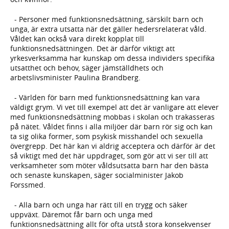
- Personer med funktionsnedsättning, särskilt barn och
unga, är extra utsatta när det gäller hedersrelaterat våld.
Våldet kan också vara direkt kopplat till
funktionsnedsättningen. Det är därför viktigt att
yrkesverksamma har kunskap om dessa individers specifika
utsatthet och behov, säger jämställdhets och
arbetslivsminister Paulina Brandberg.
- Världen för barn med funktionsnedsättning kan vara
väldigt grym. Vi vet till exempel att det är vanligare att elever
med funktionsnedsättning mobbas i skolan och trakasseras
på nätet. Våldet finns i alla miljöer där barn rör sig och kan
ta sig olika former, som psykisk misshandel och sexuella
övergrepp. Det här kan vi aldrig acceptera och därför är det
så viktigt med det här uppdraget, som gör att vi ser till att
verksamheter som möter våldsutsatta barn har den bästa
och senaste kunskapen, säger socialminister Jakob
Forssmed.
- Alla barn och unga har rätt till en trygg och säker
uppväxt. Däremot får barn och unga med
funktionsnedsättning allt för ofta utstå stora konsekvenser