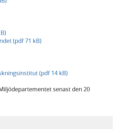
MB)
kB)
det (pdf 71 kB)
kningsinstitut (pdf 14 kB)
 Miljödepartementet senast den 20