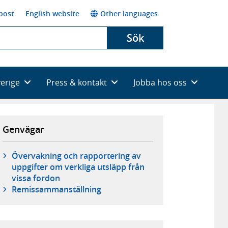
post
English website
Other languages
Sök
verige
Press & kontakt
Jobba hos oss
Genvägar
Övervakning och rapportering av
uppgifter om verkliga utsläpp från
vissa fordon
Remissammanställning