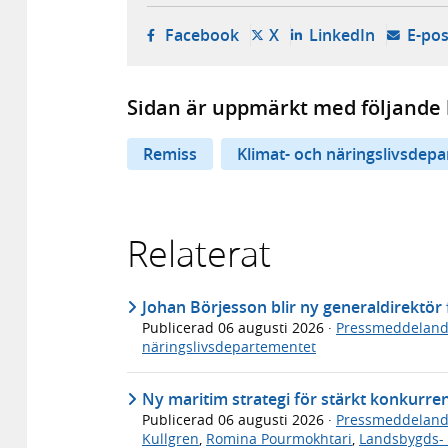
- öppnas i ny flik, extern w
- öppnas i ny flik, ext
- öppnas i
Facebook
X
LinkedIn
E-pos
Sidan är uppmärkt med följande 
Remiss
Klimat- och näringslivsdep
Relaterat
Johan Börjesson blir ny generaldirektö
Publicerad
06 augusti 2026
·
Pressmeddelan
näringslivsdepartementet
Ny maritim strategi för stärkt konkurre
Publicerad
06 augusti 2026
·
Pressmeddelan
Kullgren
,
Romina Pourmokhtari
,
Landsbygds- 