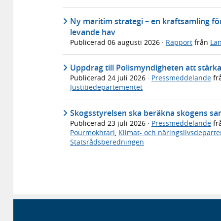
Ny maritim strategi – en kraftsamling för
levande hav
Publicerad
06 augusti 2026
·
Rapport
från
Lan
Uppdrag till Polismyndigheten att stärk
Publicerad
24 juli 2026
·
Pressmeddelande
fr
Justitiedepartementet
Skogsstyrelsen ska beräkna skogens sa
Publicerad
23 juli 2026
·
Pressmeddelande
fr
Pourmokhtari
,
Klimat- och näringslivsdepart
Statsrådsberedningen