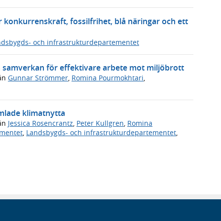
 konkurrenskraft, fossilfrihet, blå näringar och ett
dsbygds- och infrastrukturdepartementet
a samverkan för effektivare arbete mot miljöbrott
ån
Gunnar Strömmer
,
Romina Pourmokhtari
,
mlade klimatnytta
ån
Jessica Rosencrantz
,
Peter Kullgren
,
Romina
ementet
,
Landsbygds- och infrastrukturdepartementet
,