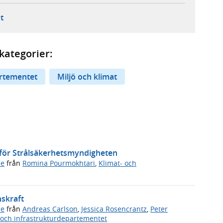
ebbplats,
ern webbplats,
 ny flik, extern webbplats,
- öppnar din e-postklient,
t
kategorier:
artementet
Miljö och klimat
r för Strålsäkerhetsmyndigheten
de
från
Romina Pourmokhtari
,
Klimat- och
nskraft
de
från
Andreas Carlson
,
Jessica Rosencrantz
,
Peter
och infrastrukturdepartementet