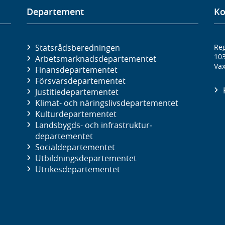
Departement
Ko
Statsrådsberedningen
Reg
10
Arbetsmarknads­departementet
Väx
Finans­departementet
Försvars­departementet
Justitie­departementet
Klimat- och näringslivs­departementet
Kultur­departementet
Landsbygds- och infrastruktur­
departementet
Social­departementet
Utbildnings­departementet
Utrikes­departementet