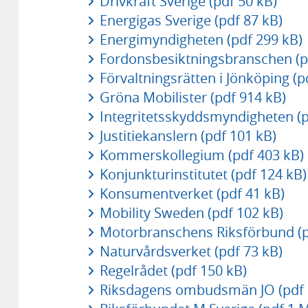
Drivkraft Sverige (pdf 50 kB)
Energigas Sverige (pdf 87 kB)
Energimyndigheten (pdf 299 kB)
Fordonsbesiktningsbranschen (p
Förvaltningsrätten i Jönköping (p
Gröna Mobilister (pdf 914 kB)
Integritetsskyddsmyndigheten (p
Justitiekanslern (pdf 101 kB)
Kommerskollegium (pdf 403 kB)
Konjunkturinstitutet (pdf 124 kB)
Konsumentverket (pdf 41 kB)
Mobility Sweden (pdf 102 kB)
Motorbranschens Riksförbund (p
Naturvårdsverket (pdf 73 kB)
Regelrådet (pdf 150 kB)
Riksdagens ombudsmän JO (pdf 