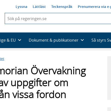
Lyssna
Lättläst
Teckenspråk
Prenumerera via e-
När
du
börjar
skriva
så
rige & EU
Dokument & publikationer
Så styrs S
framträder
en
lista
tet
med
sökförslag
morian Övervakning
av uppgifter om
rån vissa fordon