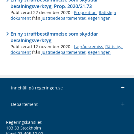
betalningsverktyg, Prop. 2020/21:73
Publicerad
22 december 2020
·
Proposition
,
Rättsliga
dokument
från
Justitiedepartementet
,
Regeringen
En ny straffbestämmelse som skyddar
betalningsverktyg
Publicerad
12 november 2020
·
Lagrådsremiss
,
Rättsliga
dokument
från
Justitiedepartementet
,
Regeringen
Innehåll på regeringen.se
Departement
Regeringskansliet
103 33 Stockholm
Växel 08-405 10 00