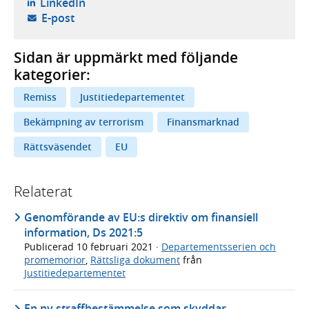
- öppnas i ny flik, extern webbplats,
LinkedIn
- öppnar din e-postklient,
E-post
Sidan är uppmärkt med följande
kategorier:
Remiss
Justitiedepartementet
Bekämpning av terrorism
Finansmarknad
Rättsväsendet
EU
Relaterat
Genomförande av EU:s direktiv om finansiell
information, Ds 2021:5
Publicerad
10 februari 2021
·
Departementsserien och
promemorior
,
Rättsliga dokument
från
Justitiedepartementet
En ny straffbestämmelse som skyddar