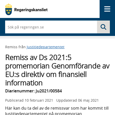
Me
När
Sö
du
börjar
skriva
så
Remiss från
Justitiedepartementet
framträder
en
Remiss av Ds 2021:5
lista
med
promemorian Genomförande av
sökförslag
EU:s direktiv om finansiell
information
Diarienummer: Ju2021/00584
Publicerad
10 februari 2021
Uppdaterad
06 maj 2021
Här kan du ta del av de remissvar som har kommit till
Justitiedepartementet på promemorian