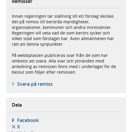
Remisser
Innan regeringen tar ställning till ett förslag skickas
det på remiss till berörda myndigheter,
organisationer, kommuner och andra intressenter.
Regeringen vill veta vad de som berörs tycker och
vilket stöd som förslaget har. Även allmänheten har
rätt att lämna synpunkter.
På webbplatsen publiceras svar från de som har
ombetts att svara. Alla svar och yttranden med
anledning av remissen finns med i underlaget för de
beslut som följer efter remissen.
Svara på remiss
Dela
- öppnas i ny flik, extern webbplats,
Facebook
- öppnas i ny flik, extern webbplats,
X