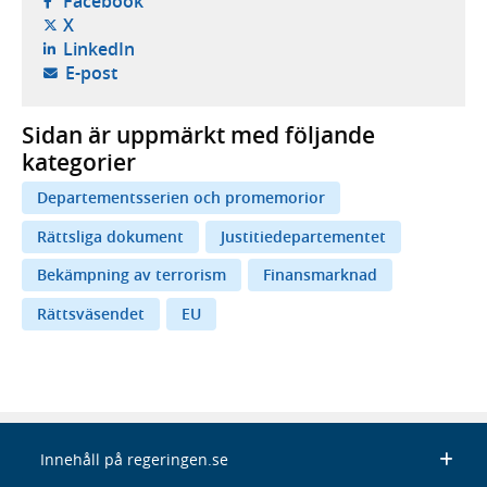
Facebook
- öppnas i ny flik, extern webbplats,
X
- öppnas i ny flik, extern webbplats,
LinkedIn
- öppnar din e-postklient,
E-post
Sidan är uppmärkt med följande
kategorier
Departementsserien och promemorior
Rättsliga dokument
Justitiedepartementet
Bekämpning av terrorism
Finansmarknad
Rättsväsendet
EU
Innehåll på regeringen.se