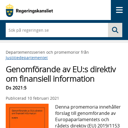
Me
När
Sö
du
börjar
skriva
så
Departementsserien och promemorior från
framträder
Justitiedepartementet
en
lista
Genomförande av EU:s direktiv
med
sökförslag
om finansiell information
Ds 2021:5
Publicerad
10 februari 2021
Denna promemoria innehåller
förslag till genomförande av
Europaparlamentets och
rådets direktiv (EU) 2019/1153