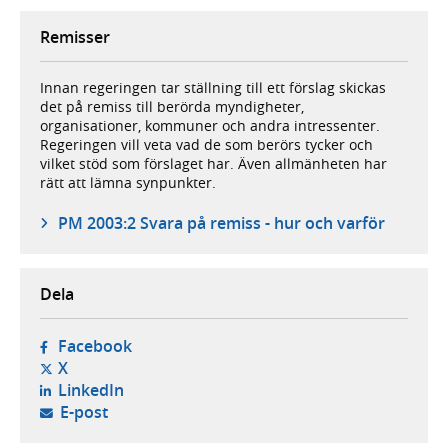
Remisser
Innan regeringen tar ställning till ett förslag skickas
det på remiss till berörda myndigheter,
organisationer, kommuner och andra intressenter.
Regeringen vill veta vad de som berörs tycker och
vilket stöd som förslaget har. Även allmänheten har
rätt att lämna synpunkter.
PM 2003:2 Svara på remiss - hur och varför
Dela
- öppnas i ny flik, extern webbplats,
Facebook
- öppnas i ny flik, extern webbplats,
X
- öppnas i ny flik, extern webbplats,
LinkedIn
- öppnar din e-postklient,
E-post