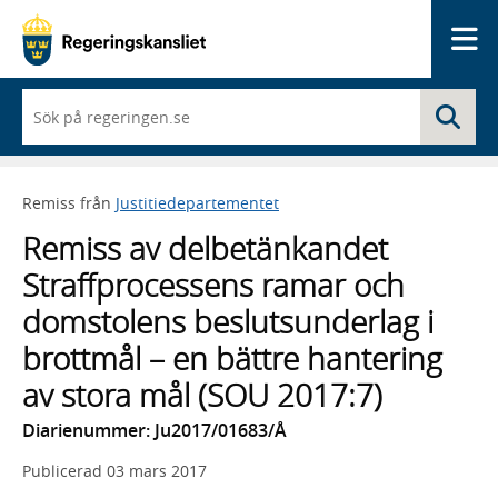
Me
När
Sö
du
börjar
skriva
så
Remiss från
Justitiedepartementet
framträder
en
Remiss av delbetänkandet
lista
med
Straffprocessens ramar och
sökförslag
domstolens beslutsunderlag i
brottmål – en bättre hantering
av stora mål (SOU 2017:7)
Diarienummer: Ju2017/01683/Å
Publicerad
03 mars 2017