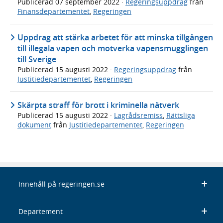
Publicerad
07 september 2022
·
Regeringsuppdrag
från
Finansdepartementet
,
Regeringen
Uppdrag att stärka arbetet för att minska tillgången
till illegala vapen och motverka vapensmugglingen
till Sverige
Publicerad
15 augusti 2022
·
Regeringsuppdrag
från
Justitiedepartementet
,
Regeringen
Skärpta straff för brott i kriminella nätverk
Publicerad
15 augusti 2022
·
Lagrådsremiss
,
Rättsliga
dokument
från
Justitiedepartementet
,
Regeringen
Innehåll på regeringen.se
Departement