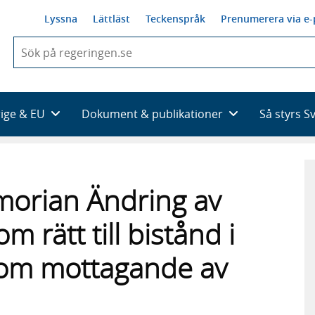
Lyssna
Lättläst
Teckenspråk
Prenumerera via e-
När
du
börjar
skriva
så
rige & EU
Dokument & publikationer
Så styrs S
framträder
en
lista
med
sökförslag
orian Ändring av
rätt till bistånd i
 om mottagande av