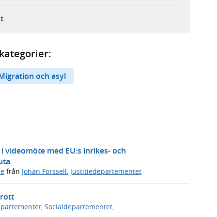
ebbplats,
ern webbplats,
 ny flik, extern webbplats,
- öppnar din e-postklient,
t
kategorier:
Migration och asyl
 i videomöte med EU:s inrikes- och
uta
de
från
Johan Forssell
,
Justitiedepartementet
rott
departementet
,
Socialdepartementet
,