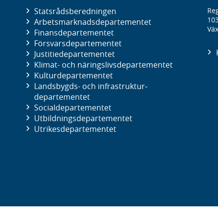
Statsrådsberedningen
Reg
10
Arbetsmarknads­departementet
Väx
Finans­departementet
Försvars­departementet
Justitie­departementet
Klimat- och näringslivs­departementet
Kultur­departementet
Landsbygds- och infrastruktur­
departementet
Social­departementet
Utbildnings­departementet
Utrikes­departementet