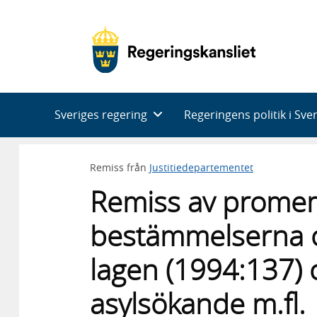
Huvudnavigering
Sveriges regering
Regeringens politik i Sve
Remiss från
Justitiedepartementet
Remiss av promem
bestämmelserna om 
lagen (1994:137)
asylsökande m.fl.