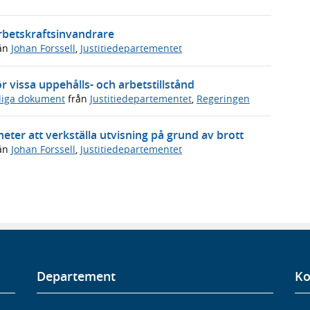
arbetskraftsinvandrare
ån
Johan Forssell
,
Justitiedepartementet
 vissa uppehålls- och arbetstillstånd
sliga dokument
från
Justitiedepartementet
,
Regeringen
eter att verkställa utvisning på grund av brott
ån
Johan Forssell
,
Justitiedepartementet
Departement
Ko