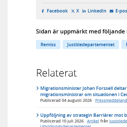
- öppnas i ny flik, extern w
- öppnas i ny flik, ext
- öppnas i
Facebook
X
LinkedIn
E-pos
Sidan är uppmärkt med följande 
Remiss
Justitiedepartementet
Relaterat
Migrationsminister Johan Forssell deltar
migrationsministrar om situationen i Ce
Publicerad
04 augusti 2026
·
Pressmeddelan
Uppföljning av strategin Barriärer mot b
Publicerad
10 juli 2026
·
Artikel
från
Justitie
Utbildningsdepartementet