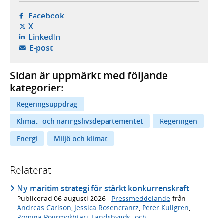
- öppnas i ny flik, extern webbplats,
Facebook
- öppnas i ny flik, extern webbplats,
X
- öppnas i ny flik, extern webbplats,
LinkedIn
- öppnar din e-postklient,
E-post
Sidan är uppmärkt med följande
kategorier:
Regeringsuppdrag
Klimat- och näringslivsdepartementet
Regeringen
Energi
Miljö och klimat
Relaterat
Ny maritim strategi för stärkt konkurrenskraft
Publicerad
06 augusti 2026
·
Pressmeddelande
från
Andreas Carlson
,
Jessica Rosencrantz
,
Peter Kullgren
,
Romina Pourmokhtari
,
Landsbygds- och