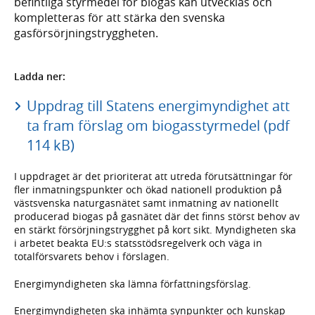
befintliga styrmedel för biogas kan utvecklas och
kompletteras för att stärka den svenska
gasförsörjningstryggheten.
Ladda ner:
Uppdrag till Statens energimyndighet att
ta fram förslag om biogasstyrmedel (pdf
114 kB)
I uppdraget är det prioriterat att utreda förutsättningar för
fler inmatningspunkter och ökad nationell produktion på
västsvenska naturgasnätet samt inmatning av nationellt
producerad biogas på gasnätet där det finns störst behov av
en stärkt försörjningstrygghet på kort sikt. Myndigheten ska
i arbetet beakta EU:s statsstödsregelverk och väga in
totalförsvarets behov i förslagen.
Energimyndigheten ska lämna författningsförslag.
Energimyndigheten ska inhämta synpunkter och kunskap