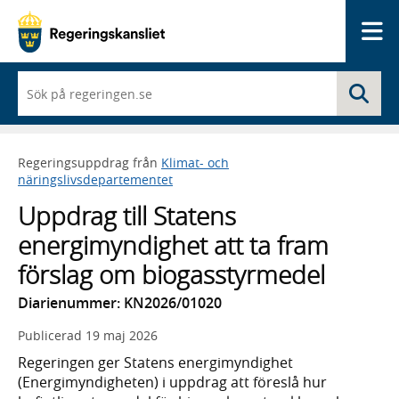
Me
När
Sö
du
börjar
skriva
så
Regeringsuppdrag från
Klimat- och
framträder
näringslivsdepartementet
en
lista
Uppdrag till Statens
med
sökförslag
energimyndighet att ta fram
förslag om biogasstyrmedel
Diarienummer: KN2026/01020
Publicerad
19 maj 2026
Regeringen ger Statens energimyndighet
(Energimyndigheten) i uppdrag att föreslå hur