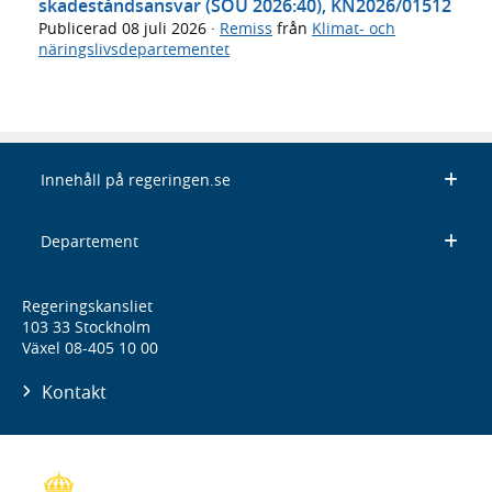
skadeståndsansvar (SOU 2026:40), KN2026/01512
Publicerad
08 juli 2026
·
Remiss
från
Klimat- och
näringslivsdepartementet
Innehåll på regeringen.se
Departement
Regeringskansliet
103 33 Stockholm
Växel 08-405 10 00
Kontakt