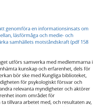
att genomföra en informationsinsats om
ellan, läsförmåga och medie- och
ärka samhällets motståndskraft (pdf 158
aget utförs samverka med medlemmarna i
t inhämta kunskap och erfarenhet, dels för
erkan bör ske med Kungliga biblioteket,
ndigheten för psykologiskt försvar och
andra relevanta myndigheter och aktörer
arenhet inom området för
a tillvara arbetet med, och resultaten av,