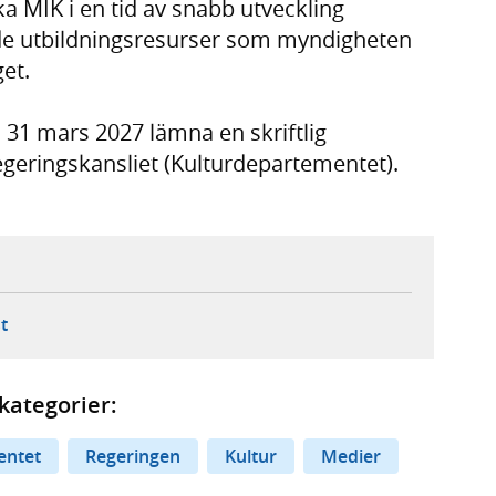
a MIK i en tid av snabb utveckling
ch de utbildningsresurser som myndigheten
et.
31 mars 2027 lämna en skriftlig
Regeringskansliet (Kulturdepartementet).
ebbplats,
ern webbplats,
 ny flik, extern webbplats,
- öppnar din e-postklient,
t
kategorier:
entet
Regeringen
Kultur
Medier