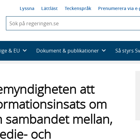
Lyssna
Lättläst
Teckenspråk
Prenumerera via e-
När
du
börjar
skriva
så
rige & EU
Dokument & publikationer
Så styrs S
framträder
en
lista
med
sökförslag
emyndigheten att
ormationsinsats om
ch sambandet mellan,
edie- och