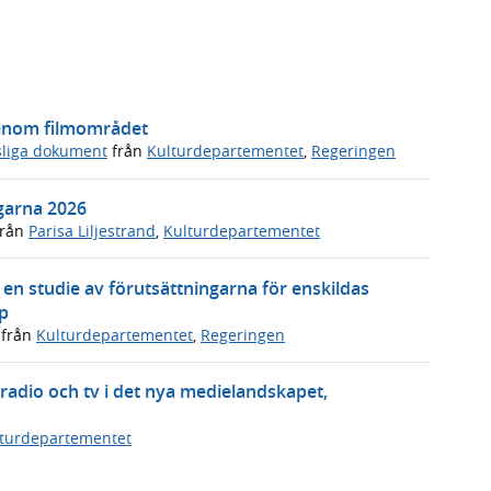
 inom filmområdet
sliga dokument
från
Kulturdepartementet
,
Regeringen
agarna 2026
rån
Parisa Liljestrand
,
Kulturdepartementet
en studie av förutsättningarna för enskildas
p
från
Kulturdepartementet
,
Regeringen
radio och tv i det nya medielandskapet,
turdepartementet