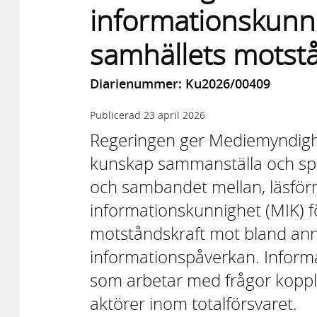
informationskunni
samhällets motst
Diarienummer: Ku2026/00409
Publicerad
23 april 2026
Regeringen ger Mediemyndighet
kunskap sammanställa och spr
och sambandet mellan, läsfö
informationskunnighet (MIK) fö
motståndskraft mot bland anna
informationspåverkan. Informat
som arbetar med frågor kopplad
aktörer inom totalförsvaret.