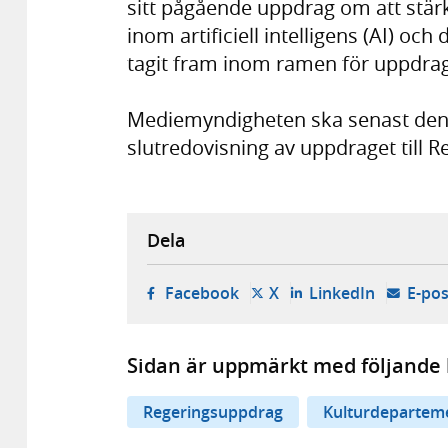
sitt pågående uppdrag om att stärk
inom artificiell intelligens (AI) o
tagit fram inom ramen för uppdrag
Mediemyndigheten ska senast den 
slutredovisning av uppdraget till 
Dela
- öppnas i ny flik, extern w
- öppnas i ny flik, ext
- öppnas i
Facebook
X
LinkedIn
E-pos
Sidan är uppmärkt med följande 
Regeringsuppdrag
Kulturdepartem