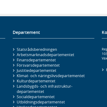
Departement
Ko
Statsrådsberedningen
Reg
10
Arbetsmarknads­departementet
Väx
Finans­departementet
Försvars­departementet
Justitie­departementet
Klimat- och näringslivs­departementet
Kultur­departementet
Landsbygds- och infrastruktur­
departementet
Social­departementet
Utbildnings­departementet