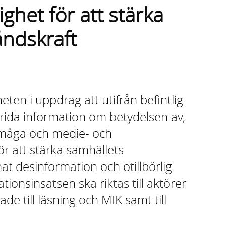
ghet för att stärka
åndskraft
en i uppdrag att utifrån befintlig
ida information om betydelsen av,
rmåga och medie- och
r att stärka samhällets
t desinformation och otillbörlig
ionsinsatsen ska riktas till aktörer
e till läsning och MIK samt till