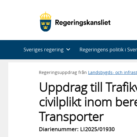
Huvudnavigering
Sveriges regering
Regeringens politik i Sve
Regeringsuppdrag från
Landsbygds- och infras
Uppdrag till Trafik
civilplikt inom b
Transporter
Diarienummer: LI2025/01930