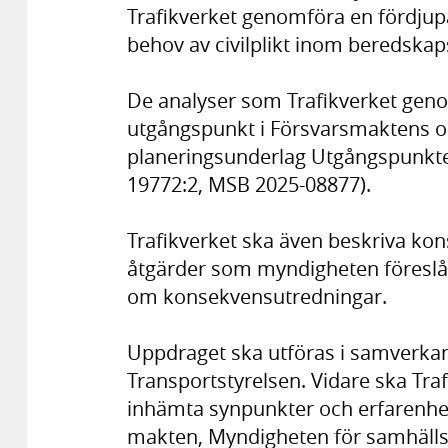
Trafikverket genomföra en fördjupa
behov av civilplikt inom beredskap
De analyser som Trafikverket gen
utgångspunkt i Försvarsmaktens o
planeringsunderlag Utgångspunkter
19772:2, MSB 2025-08877).
Trafikverket ska även beskriva k
åtgärder som myndigheten föreslår
om konsekvensutredningar.
Uppdraget ska utföras i samverkan
Transportstyrelsen. Vidare ska Tr
inhämta synpunkter och erfarenhet
makten, Myndigheten för samhälls