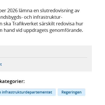
ber 2026 lämna en slutredovisning av
andsbygds- och infrastruktur-
 ska Trafikverket särskilt redovisa hur
 om hand vid uppdragets genomförande.
ebbplats,
ern webbplats,
 ny flik, extern webbplats,
- öppnar din e-postklient,
t
kategorier:
 infrastrukturdepartementet
Regeringen