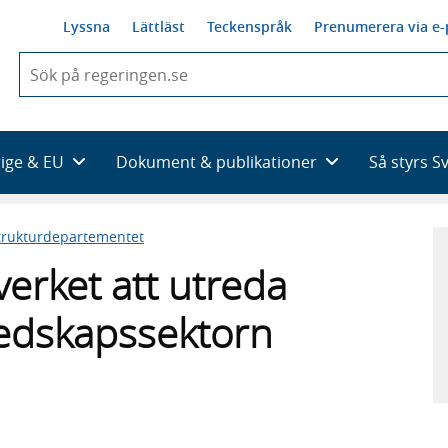
Lyssna
Lättläst
Teckenspråk
Prenumerera via e-
När
du
börjar
skriva
så
rige & EU
Dokument & publikationer
Så styrs S
framträder
en
lista
trukturdepartementet
med
sökförslag
verket att utreda
eredskapssektorn