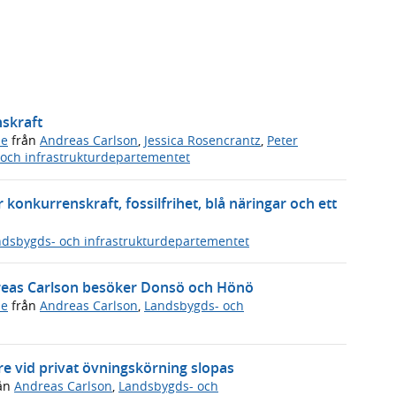
nskraft
de
från
Andreas Carlson
,
Jessica Rosencrantz
,
Peter
och infrastrukturdepartementet
 konkurrenskraft, fossilfrihet, blå näringar och ett
dsbygds- och infrastrukturdepartementet
dreas Carlson besöker Donsö och Hönö
de
från
Andreas Carlson
,
Landsbygds- och
e vid privat övningskörning slopas
ån
Andreas Carlson
,
Landsbygds- och