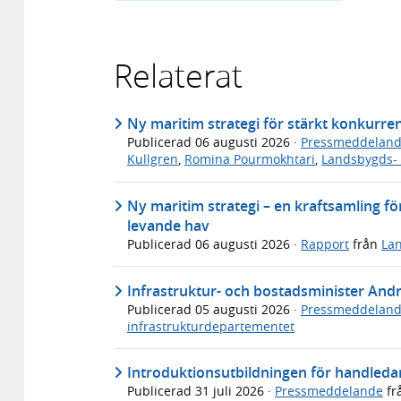
Relaterat
Ny maritim strategi för stärkt konkurre
Publicerad
06 augusti 2026
·
Pressmeddelan
Kullgren
,
Romina Pourmokhtari
,
Landsbygds- 
Ny maritim strategi – en kraftsamling för
levande hav
Publicerad
06 augusti 2026
·
Rapport
från
Lan
Infrastruktur- och bostadsminister An
Publicerad
05 augusti 2026
·
Pressmeddelan
infrastrukturdepartementet
Introduktionsutbildningen för handledar
Publicerad
31 juli 2026
·
Pressmeddelande
fr