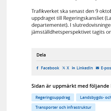
Trafikverket ska senast den 9 okto
uppdraget till Regeringskansliet (L
departementet). I slutredovisningen
jämställdhetsperspektivet tagits
Dela
- öppnas i ny flik, extern w
- öppnas i ny flik, ext
- öppnas i
Facebook
X
LinkedIn
E-pos
Sidan är uppmärkt med följande 
Regeringsuppdrag
Landsbygds- och
Transporter och infrastruktur