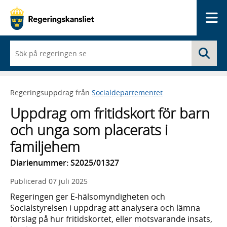
Me
När
Sö
du
börjar
skriva
så
Regeringsuppdrag från
Socialdepartementet
framträder
en
Uppdrag om fritidskort för barn
lista
med
och unga som placerats i
sökförslag
familjehem
Diarienummer: S2025/01327
Publicerad
07 juli 2025
Regeringen ger E-hälsomyndigheten och
Socialstyrelsen i uppdrag att analysera och lämna
förslag på hur fritidskortet, eller motsvarande insats,