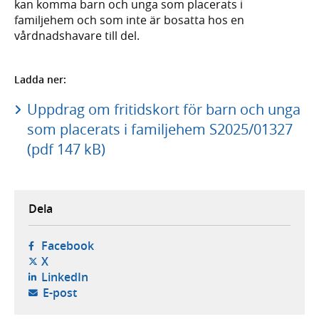
kan komma barn och unga som placerats i
familjehem och som inte är bosatta hos en
vårdnadshavare till del.
Ladda ner:
Uppdrag om fritidskort för barn och unga
som placerats i familjehem S2025/01327
(pdf 147 kB)
Dela
- öppnas i ny flik, extern webbplats,
Facebook
- öppnas i ny flik, extern webbplats,
X
- öppnas i ny flik, extern webbplats,
LinkedIn
- öppnar din e-postklient,
E-post