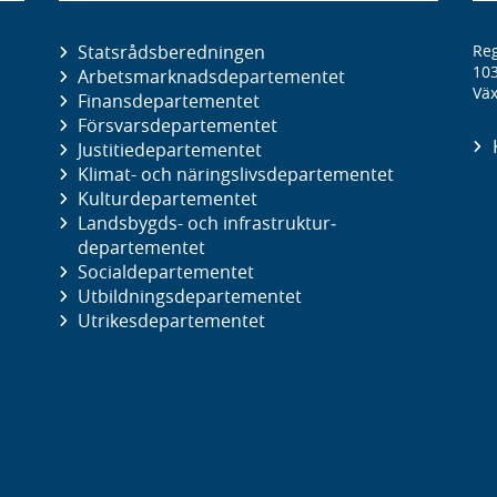
Statsrådsberedningen
Reg
10
Arbetsmarknads­departementet
Väx
Finans­departementet
Försvars­departementet
Justitie­departementet
Klimat- och näringslivs­departementet
Kultur­departementet
Landsbygds- och infrastruktur­
departementet
Social­departementet
Utbildnings­departementet
Utrikes­departementet