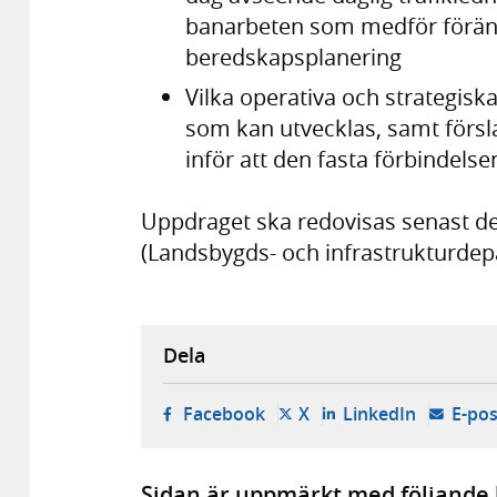
banarbeten som medför föränd
beredskapsplanering
Vilka operativa och strategisk
som kan utvecklas, samt försla
inför att den fasta förbindels
Uppdraget ska redovisas senast den
(Landsbygds- och infrastrukturdep
Dela
- öppnas i ny flik, extern w
- öppnas i ny flik, ext
- öppnas i
Facebook
X
LinkedIn
E-pos
Sidan är uppmärkt med följande 