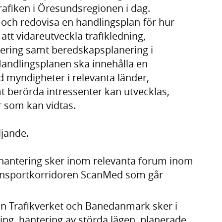
rafiken i Öresundsregionen i dag.
 och redovisa en handlingsplan för hur
tt vidareutveckla trafikledning,
nering samt beredskapsplanering i
Handlingsplanen ska innehålla en
 myndigheter i relevanta länder,
mt berörda intressenter kan utvecklas,
r som kan vidtas.
ljande.
hantering sker inom relevanta forum inom
ansportkorridoren ScanMed som går
n Trafikverket och Banedanmark sker i
ing, hantering av störda lägen, planerade