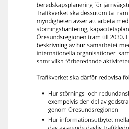
beredskapsplanering för järnvägst
Trafikverket ska dessutom ta fram
myndigheten avser att arbeta med a
störningshantering, kapacitetspla
Öresundsregionen fram till 2030. 
beskrivning av hur samarbetet med
internationella organisationer, sa
samt vilka förberedande aktivitete
Trafikverket ska därför redovisa fö
Hur störnings- och redundans
exempelvis den del av godstr
genom Öresundsregionen
Hur informationsutbytet mella
dag avseende daglig trafikledn