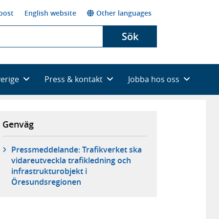
post
English website
Other languages
Sök
verige
Press & kontakt
Jobba hos oss
Genväg
Pressmeddelande: Trafikverket ska
vidareutveckla trafikledning och
infrastrukturobjekt i
Öresundsregionen