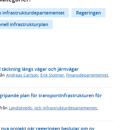
 infrastrukturdepartementet
Regeringen
nell infrastrukturplan
l täckning längs vägar och järnvägar
rån
Andreas Carlson
,
Erik Slottner
,
Finansdepartementet
,
ergripande plan för transportinfrastrukturen för
från
Landsbygds- och infrastrukturdepartementet
,
 nya projekt när regeringen beslutar om ny