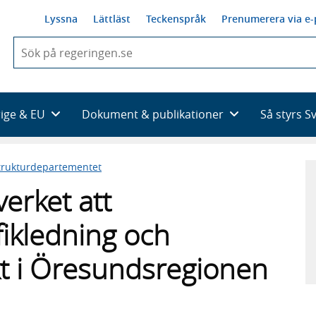
Lyssna
Lättläst
Teckenspråk
Prenumerera via e-
När
du
börjar
skriva
så
rige & EU
Dokument & publikationer
Så styrs S
framträder
en
lista
trukturdepartementet
med
sökförslag
verket att
fikledning och
kt i Öresundsregionen