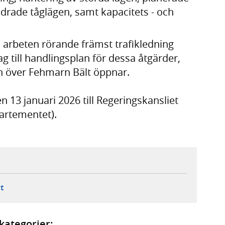
rade tåglägen, samt kapacitets - och
a arbeten rörande främst trafikledning
g till handlingsplan för dessa åtgärder,
en över Fehmarn Bält öppnar.
 13 januari 2026 till Regeringskansliet
artementet).
ebbplats,
ern webbplats,
 ny flik, extern webbplats,
- öppnar din e-postklient,
t
kategorier: