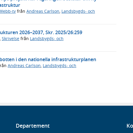
rastruktur
Webb-tv
från
Andreas Carlson
,
Landsbygds- och
trukturen 2026–2037, Skr. 2025/26:259
,
Skrivelse
från
Landsbygds- och
otten i den nationella infrastrukturplanen
rån
Andreas Carlson
,
Landsbygds- och
Departement
Ko