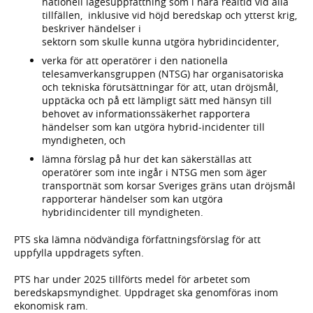
nationell lägesuppfattning som i nära realtid vid alla
tillfällen, inklusive vid höjd beredskap och ytterst krig,
beskriver händelser i
sektorn som skulle kunna utgöra hybridincidenter,
verka för att operatörer i den nationella
telesamverkansgruppen (NTSG) har organisatoriska
och tekniska förutsättningar för att, utan dröjsmål,
upptäcka och på ett lämpligt sätt med hänsyn till
behovet av informationssäkerhet rapportera
händelser som kan utgöra hybrid-incidenter till
myndigheten, och
lämna förslag på hur det kan säkerställas att
operatörer som inte ingår i NTSG men som äger
transportnät som korsar Sveriges gräns utan dröjsmål
rapporterar händelser som kan utgöra
hybridincidenter till myndigheten.
PTS ska lämna nödvändiga författningsförslag för att
uppfylla uppdragets syften.
PTS har under 2025 tillförts medel för arbetet som
beredskapsmyndighet. Uppdraget ska genomföras inom
ekonomisk ram.