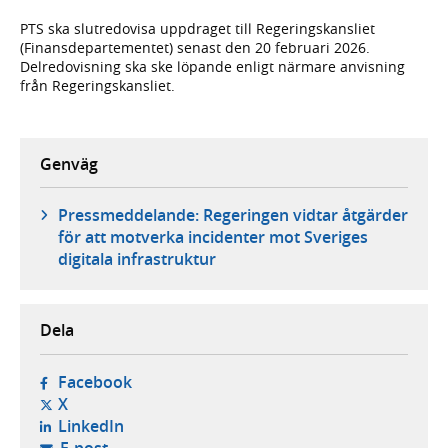
PTS ska slutredovisa uppdraget till Regeringskansliet
(Finansdepartementet) senast den 20 februari 2026.
Delredovisning ska ske löpande enligt närmare anvisning
från Regeringskansliet.
Genväg
Pressmeddelande: Regeringen vidtar åtgärder
för att motverka incidenter mot Sveriges
digitala infrastruktur
Dela
- öppnas i ny flik, extern webbplats,
Facebook
- öppnas i ny flik, extern webbplats,
X
- öppnas i ny flik, extern webbplats,
LinkedIn
- öppnar din e-postklient,