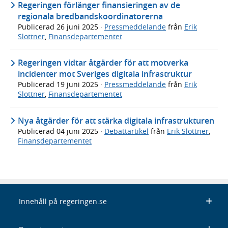
Regeringen förlänger finansieringen av de
regionala bredbandskoordinatorerna
Publicerad
26 juni 2025
·
Pressmeddelande
från
Erik
Slottner
,
Finansdepartementet
Regeringen vidtar åtgärder för att motverka
incidenter mot Sveriges digitala infrastruktur
Publicerad
19 juni 2025
·
Pressmeddelande
från
Erik
Slottner
,
Finansdepartementet
Nya åtgärder för att stärka digitala infrastrukturen
Publicerad
04 juni 2025
·
Debattartikel
från
Erik Slottner
,
Finansdepartementet
Innehåll på regeringen.se