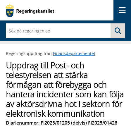
Me
När
Sö
du
börjar
skriva
så
Regeringsuppdrag från
Finansdepartementet
framträder
en
Uppdrag till Post- och
lista
med
telestyrelsen att stärka
sökförslag
förmågan att förebygga och
hantera incidenter som kan följa
av aktörsdrivna hot i sektorn för
elektronisk kommunikation
Diarienummer: Fi2025/01205 (delvis) Fi2025/01426