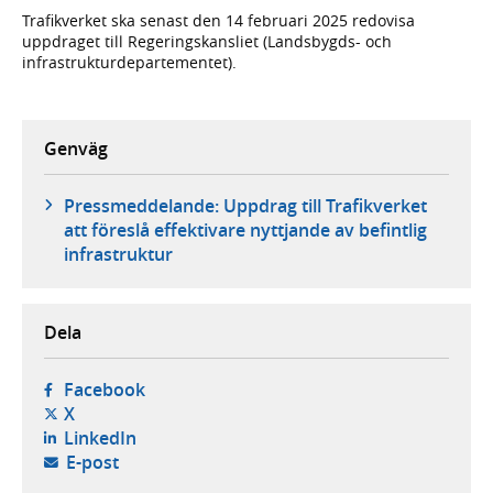
Trafikverket ska senast den 14 februari 2025 redovisa
uppdraget till Regeringskansliet (Landsbygds- och
infrastrukturdepartementet).
Genväg
Pressmeddelande: Uppdrag till Trafikverket
att föreslå effektivare nyttjande av befintlig
infrastruktur
Dela
- öppnas i ny flik, extern webbplats,
Facebook
- öppnas i ny flik, extern webbplats,
X
- öppnas i ny flik, extern webbplats,
LinkedIn
- öppnar din e-postklient,
E-post