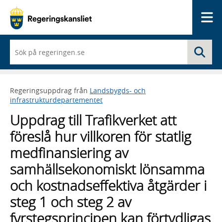
Me
När
Sö
du
börjar
skriva
så
Regeringsuppdrag från
Landsbygds- och
framträder
infrastrukturdepartementet
en
lista
Uppdrag till Trafikverket att
med
sökförslag
föreslå hur villkoren för statlig
medfinansiering av
samhällsekonomiskt lönsamma
och kostnadseffektiva åtgärder i
steg 1 och steg 2 av
fyrstegsprincipen kan förtydligas