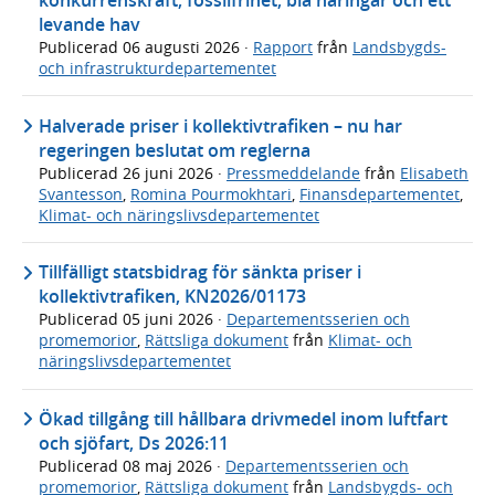
konkurrenskraft, fossilfrihet, blå näringar och ett
levande hav
Publicerad
06 augusti 2026
·
Rapport
från
Landsbygds-
och infrastrukturdepartementet
Halverade priser i kollektivtrafiken – nu har
regeringen beslutat om reglerna
Publicerad
26 juni 2026
·
Pressmeddelande
från
Elisabeth
Svantesson
,
Romina Pourmokhtari
,
Finansdepartementet
,
Klimat- och näringslivsdepartementet
Tillfälligt statsbidrag för sänkta priser i
kollektivtrafiken, KN2026/01173
Publicerad
05 juni 2026
·
Departementsserien och
promemorior
,
Rättsliga dokument
från
Klimat- och
näringslivsdepartementet
Ökad tillgång till hållbara drivmedel inom luftfart
och sjöfart, Ds 2026:11
Publicerad
08 maj 2026
·
Departementsserien och
promemorior
,
Rättsliga dokument
från
Landsbygds- och