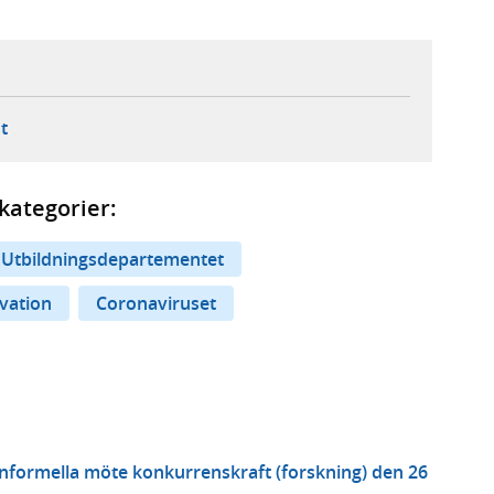
ebbplats,
ern webbplats,
 ny flik, extern webbplats,
- öppnar din e-postklient,
t
kategorier:
Utbildningsdepartementet
vation
Coronaviruset
nformella möte konkurrenskraft (forskning) den 26