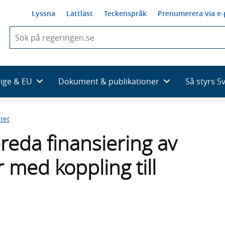
Lyssna
Lättläst
Teckenspråk
Prenumerera via e-
När
du
börjar
skriva
så
rige & EU
Dokument & publikationer
Så styrs S
framträder
en
lista
tet
med
sökförslag
reda finansiering av
 med koppling till