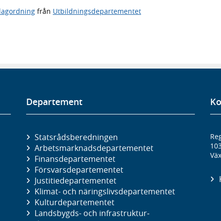
agordning
från
Utbildningsdepartementet
Departement
Ko
Statsrådsberedningen
Reg
10
Arbetsmarknads­departementet
Väx
Finans­departementet
Försvars­departementet
Justitie­departementet
Klimat- och näringslivs­departementet
Kultur­departementet
Landsbygds- och infrastruktur­