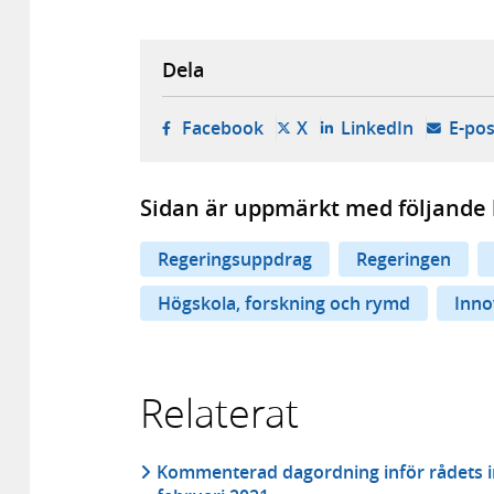
Dela
- öppnas i ny flik, extern w
- öppnas i ny flik, ext
- öppnas i
Facebook
X
LinkedIn
E-pos
Sidan är uppmärkt med följande 
Regeringsuppdrag
Regeringen
Högskola, forskning och rymd
Inno
Relaterat
Kommenterad dagordning inför rådets i