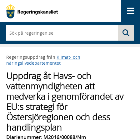
Me
När
Sö
du
börjar
skriva
så
Regeringsuppdrag från
Klimat- och
framträder
näringslivsdepartementet
en
lista
Uppdrag åt Havs- och
med
sökförslag
vattenmyndigheten att
medverka i genomförandet av
EU:s strategi för
Östersjöregionen och dess
handlingsplan
Diarienummer: M2016/00088/Nm