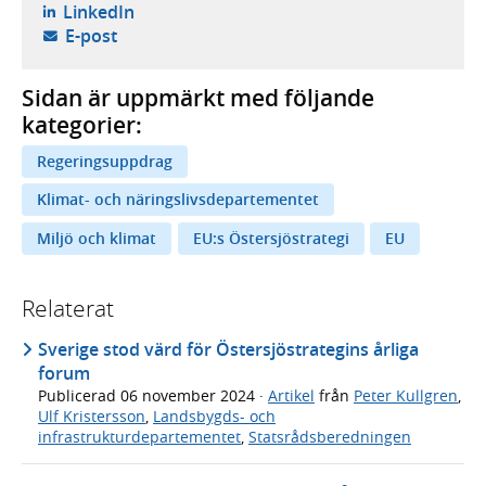
- öppnas i ny flik, extern webbplats,
LinkedIn
- öppnar din e-postklient,
E-post
Sidan är uppmärkt med följande
kategorier:
Regeringsuppdrag
Klimat- och näringslivsdepartementet
Miljö och klimat
EU:s Östersjöstrategi
EU
Relaterat
Sverige stod värd för Östersjöstrategins årliga
forum
Publicerad
06 november 2024
·
Artikel
från
Peter Kullgren
,
Ulf Kristersson
,
Landsbygds- och
infrastrukturdepartementet
,
Statsrådsberedningen