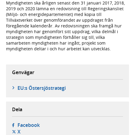
Myndigheten ska årligen senast den 31 januari 2017, 2018,
2019 och 2020 lämna en redovisning till Regeringskansliet
(Miljö- och energidepartementet) med kopia till
Tillväxtverket över genomförandet av uppdraget från
föregående kalenderår. Av redovisningen ska framgå hur
myndigheten har genomfört sitt uppdrag, vilka delmål i
strategin som myndigheten förhåller sig till, vilka
samarbeten myndigheten har ingått, projekt som
myndigheten deltar i och hur arbetet kan utvecklas.
Genvägar
EU:s Östersjöstrategi
Dela
- öppnas i ny flik, extern webbplats,
Facebook
- öppnas i ny flik, extern webbplats,
X