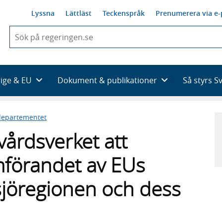
Lyssna
Lättläst
Teckenspråk
Prenumerera via e-
När
du
börjar
skriva
så
rige & EU
Dokument & publikationer
Så styrs S
framträder
en
lista
sdepartementet
med
sökförslag
årdsverket att
förandet av EUs
rsjöregionen och dess