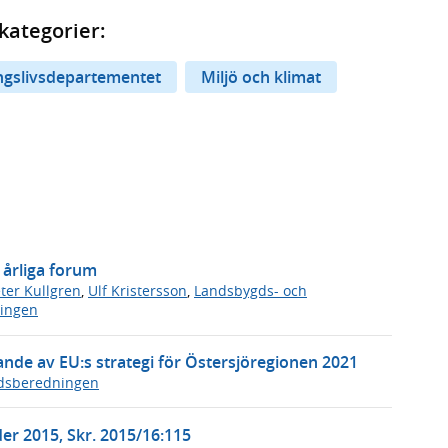
kategorier:
ingslivsdepartementet
Miljö och klimat
 årliga forum
ter Kullgren
,
Ulf Kristersson
,
Landsbygds- och
ningen
de av EU:s strategi för Östersjöregionen 2021
ådsberedningen
r 2015, Skr. 2015/16:115