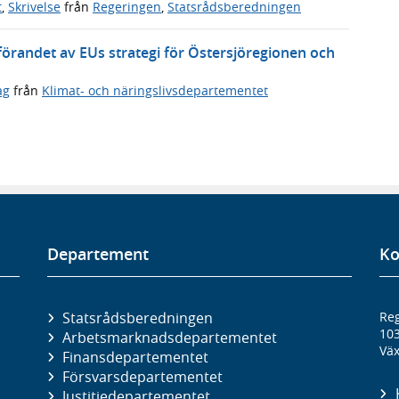
t
,
Skrivelse
från
Regeringen
,
Statsrådsberedningen
randet av EUs strategi för Östersjöregionen och
ag
från
Klimat- och näringslivsdepartementet
Departement
Ko
Statsrådsberedningen
Reg
10
Arbetsmarknads­departementet
Väx
Finans­departementet
Försvars­departementet
Justitie­departementet