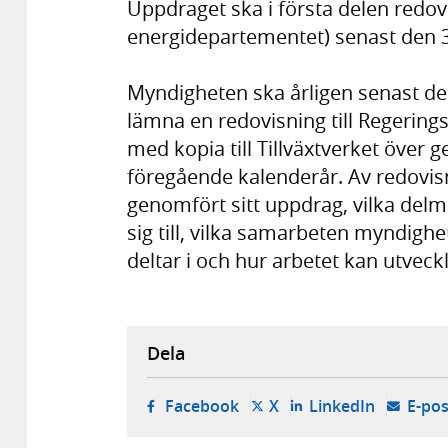
Uppdraget ska i första delen redovi
energidepartementet) senast den 
Myndigheten ska årligen senast de
lämna en redovisning till Regering
med kopia till Tillväxtverket över
föregående kalenderår. Av redovi
genomfört sitt uppdrag, vilka delm
sig till, vilka samarbeten myndigh
deltar i och hur arbetet kan utveck
Dela
- öppnas i ny flik, extern w
- öppnas i ny flik, ext
- öppnas i
Facebook
X
LinkedIn
E-pos