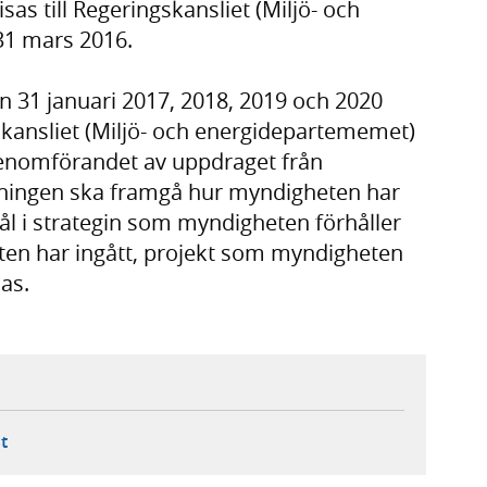
sas till Regeringskansliet (Miljö- och
31 mars 2016.
n 31 januari 2017, 2018, 2019 och 2020
skansliet (Miljö- och energidepartememet)
 genomförandet av uppdraget från
sningen ska framgå hur myndigheten har
ål i strategin som myndigheten förhåller
eten har ingått, projekt som myndigheten
las.
ebbplats,
ern webbplats,
 ny flik, extern webbplats,
- öppnar din e-postklient,
t