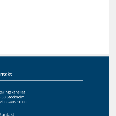
ntakt
eringskansliet
3 33 Stockholm
el 08-405 10 00
Kontakt