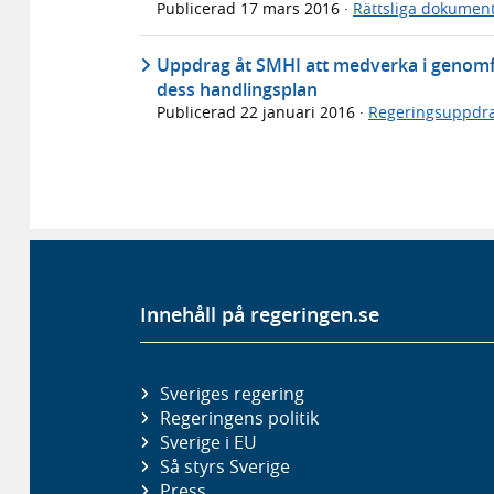
Publicerad
17 mars 2016
·
Rättsliga dokumen
Uppdrag åt SMHI att medverka i genomfö
dess handlingsplan
Publicerad
22 januari 2016
·
Regeringsuppdr
Innehåll på regeringen.se
Sveriges regering
Regeringens politik
Sverige i EU
Så styrs Sverige
Press