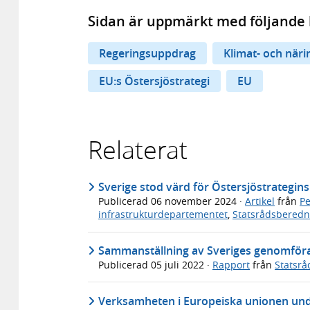
Sidan är uppmärkt med följande 
Regeringsuppdrag
Klimat- och när
EU:s Östersjöstrategi
EU
Relaterat
Sverige stod värd för Östersjöstrategins
Publicerad
06 november 2024
·
Artikel
från
Pe
infrastrukturdepartementet
,
Statsrådsbered
Sammanställning av Sveriges genomföran
Publicerad
05 juli 2022
·
Rapport
från
Statsr
Verksamheten i Europeiska unionen unde