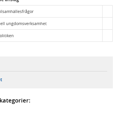
ilsamhällesfrågor
ionell ungdomsverksamhet
litiken
ebbplats,
ern webbplats,
 ny flik, extern webbplats,
- öppnar din e-postklient,
t
kategorier: