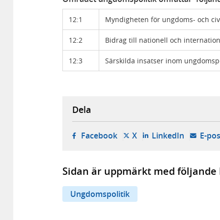
12:1
Myndigheten för ungdoms- och civ
12:2
Bidrag till nationell och internat
12:3
Särskilda insatser inom ungdomspo
Dela
- öppnas i ny flik, extern w
- öppnas i ny flik, ext
- öppnas i
Facebook
X
LinkedIn
E-pos
Sidan är uppmärkt med följande 
Ungdomspolitik