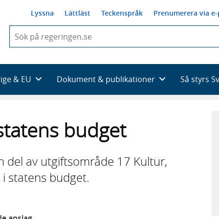
Lyssna
Lättläst
Teckenspråk
Prenumerera via e-
När
du
börjar
skriva
så
rige & EU
Dokument & publikationer
Så styrs S
framträder
en
lista
med
statens budget
sökförslag
del av utgiftsområde 17 Kultur,
 i statens budget.
de anslag