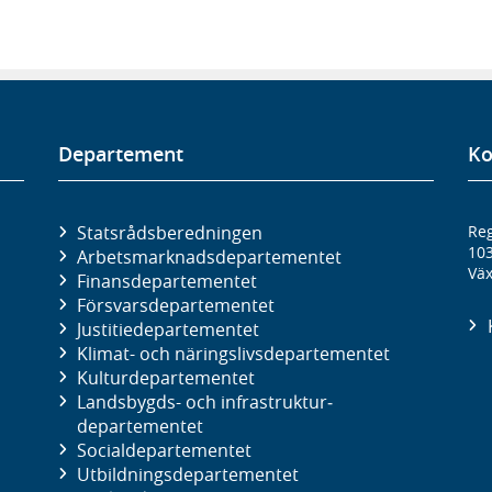
Departement
Ko
Statsrådsberedningen
Reg
10
Arbetsmarknads­departementet
Väx
Finans­departementet
Försvars­departementet
Justitie­departementet
Klimat- och näringslivs­departementet
Kultur­departementet
Landsbygds- och infrastruktur­
departementet
Social­departementet
Utbildnings­departementet