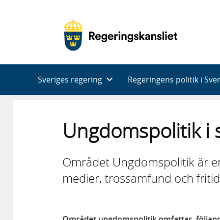
Huvudnavigering
Sveriges regering
Regeringens politik i Sve
Ungdomspolitik i 
Området Ungdomspolitik är en 
medier, trossamfund och fritid
Området ungdomspolitik omfattar följan