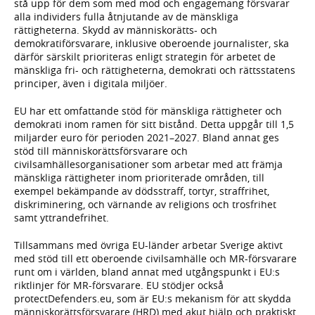
stå upp för dem som med mod och engagemang försvarar
alla individers fulla åtnjutande av de mänskliga
rättigheterna. Skydd av människorätts- och
demokratiförsvarare, inklusive oberoende journalister, ska
därför särskilt prioriteras enligt strategin för arbetet de
mänskliga fri- och rättigheterna, demokrati och rättsstatens
principer, även i digitala miljöer.
EU har ett omfattande stöd för mänskliga rättigheter och
demokrati inom ramen för sitt bistånd. Detta uppgår till 1,5
miljarder euro för perioden 2021–2027. Bland annat ges
stöd till människorättsförsvarare och
civilsamhällesorganisationer som arbetar med att främja
mänskliga rättigheter inom prioriterade områden, till
exempel bekämpande av dödsstraff, tortyr, straffrihet,
diskriminering, och värnande av religions och trosfrihet
samt yttrandefrihet.
Tillsammans med övriga EU-länder arbetar Sverige aktivt
med stöd till ett oberoende civilsamhälle och MR-försvarare
runt om i världen, bland annat med utgångspunkt i EU:s
riktlinjer för MR-försvarare. EU stödjer också
protectDefenders.eu, som är EU:s mekanism för att skydda
människorättsförsvarare (HRD) med akut hjälp och praktiskt