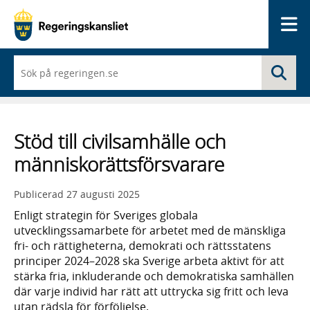
Me
När
Sö
du
börjar
skriva
så
framträder
Stöd till civilsamhälle och
en
lista
människorättsförsvarare
med
sökförslag
Publicerad
27 augusti 2025
Enligt strategin för Sveriges globala
utvecklingssamarbete för arbetet med de mänskliga
fri- och rättigheterna, demokrati och rättsstatens
principer 2024–2028 ska Sverige arbeta aktivt för att
stärka fria, inkluderande och demokratiska samhällen
där varje individ har rätt att uttrycka sig fritt och leva
utan rädsla för förföljelse.