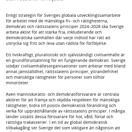
Enligt strategin för Sveriges globala utvecklingssamarbete
för arbetet med de mänskliga fri- och rättigheterna,
demokrati och rättsstatens principer 2024–2028 ska Sverige
arbeta aktivt för att stärka fria, inkluderande och
demokratiska samhällen där varje individ har rätt att
uttrycka sig fritt och leva utan rädsla för förföljelse.
Ett livskraftigt, pluralistiskt och självständigt civilsamhälle är
en grundförutsättning för en fungerande demokrati. Sverige
stödjer civilsamhällesorganisationer som arbetar med bland
annat jämställdhet, rättsstatens principer, yttrandefrihet
och mänskliga rättigheter för personer som tillhör
minoriteter.
Även människorätts- och demokratiförsvarare är centrala
aktörer för att främja och skydda respekten för mänskliga
rättigheter, bidra till positiv demokratisk förändring och
verka för upprätthållande av rättsstatens principer. I många
länder utsätts dessa försvarare för hot, våld, förtal och
rättsliga trakasserier. I en tid av global demokratisk
tillbakagång ser Sverige det som viktigare än någonsin att