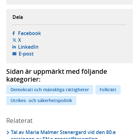
Dela
- öppnas i ny flik, extern webbplats,
Facebook
- öppnas i ny flik, extern webbplats,
X
- öppnas i ny flik, extern webbplats,
LinkedIn
- öppnar din e-postklient,
E-post
Sidan är uppmärkt med följande
kategorier:
Demokrati och mänskliga rättigheter
Folkrätt
Utrikes- och säkerhetspolitik
Relaterat
Tal av Maria Malmer Stenergard vid den 80:e