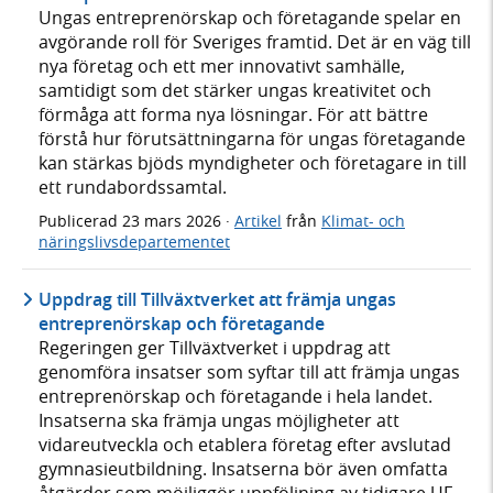
Ungas entreprenörskap och företagande spelar en
avgörande roll för Sveriges framtid. Det är en väg till
nya företag och ett mer innovativt samhälle,
samtidigt som det stärker ungas kreativitet och
förmåga att forma nya lösningar. För att bättre
förstå hur förutsättningarna för ungas företagande
kan stärkas bjöds myndigheter och företagare in till
ett rundabordssamtal.
Publicerad
23 mars 2026
·
Artikel
från
Klimat- och
näringslivsdepartementet
Uppdrag till Tillväxtverket att främja ungas
entreprenörskap och företagande
Regeringen ger Tillväxtverket i uppdrag att
genomföra insatser som syftar till att främja ungas
entreprenörskap och företagande i hela landet.
Insatserna ska främja ungas möjligheter att
vidareutveckla och etablera företag efter avslutad
gymnasieutbildning. Insatserna bör även omfatta
åtgärder som möjliggör uppföljning av tidigare UF-