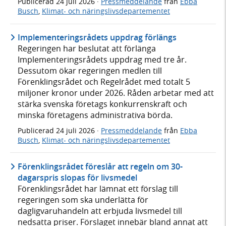
Publicerad
24 juli 2026
·
Pressmeddelande
från
Ebba
Busch
,
Klimat- och näringslivsdepartementet
Implementeringsrådets uppdrag förlängs
Regeringen har beslutat att förlänga
Implementeringsrådets uppdrag med tre år.
Dessutom ökar regeringen medlen till
Förenklingsrådet och Regelrådet med totalt 5
miljoner kronor under 2026. Råden arbetar med att
stärka svenska företags konkurrenskraft och
minska företagens administrativa börda.
Publicerad
24 juli 2026
·
Pressmeddelande
från
Ebba
Busch
,
Klimat- och näringslivsdepartementet
Förenklingsrådet föreslår att regeln om 30-
dagarspris slopas för livsmedel
Förenklingsrådet har lämnat ett förslag till
regeringen som ska underlätta för
dagligvaruhandeln att erbjuda livsmedel till
nedsatta priser. Förslaget innebär bland annat att