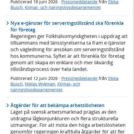
Publicerad
18 juni 2026
·
Pressmeddelande
från
Ebba
Busch
,
Klimat- och näringslivsdepartementet
Nya e-tjänster för serveringstillstånd ska förenkla
för företag
Regeringen ger Folkhälsomyndigheten i uppdrag att
tillsammans med länsstyrelserna ta fram e-tjänster
och vägledning för ansökan om serveringstillstånd
hos kommunerna. Syftet är att förenkla för företag
genom att skapa en enklare och mer likvärdig
tillståndsprocess över hela landet.
Publicerad
12 juni 2026
·
Pressmeddelande
från
Ebba
Busch
,
Niklas Wykman
,
Klimat- och
näringslivsdepartementet
Åtgärder för att bekämpa arbetslösheten
Läget på svensk arbetsmarknad präglas av den
utdragna lågkonjunkturen och flera strukturella
utmaningar. För att möta den höga arbetslösheten
genomför regeringen kraftfulla åtgärder för att fler