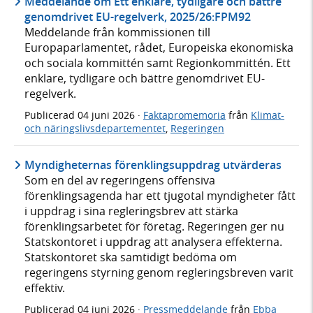
Meddelande om Ett enklare, tydligare och bättre
genomdrivet EU-regelverk, 2025/26:FPM92
Meddelande från kommissionen till
Europaparlamentet, rådet, Europeiska ekonomiska
och sociala kommittén samt Regionkommittén. Ett
enklare, tydligare och bättre genomdrivet EU-
regelverk.
Publicerad
04 juni 2026
·
Faktapromemoria
från
Klimat-
och näringslivsdepartementet
,
Regeringen
Myndigheternas förenklingsuppdrag utvärderas
Som en del av regeringens offensiva
förenklingsagenda har ett tjugotal myndigheter fått
i uppdrag i sina regleringsbrev att stärka
förenklingsarbetet för företag. Regeringen ger nu
Statskontoret i uppdrag att analysera effekterna.
Statskontoret ska samtidigt bedöma om
regeringens styrning genom regleringsbreven varit
effektiv.
Publicerad
04 juni 2026
·
Pressmeddelande
från
Ebba