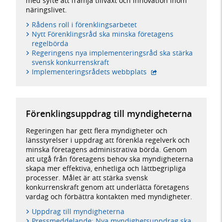
med syfte att främja tillväxt och innovation inom
näringslivet.
Rådens roll i förenklingsarbetet
Nytt Förenklingsråd ska minska företagens
regelbörda
Regeringens nya implementeringsråd ska stärka
svensk konkurrenskraft
- extern webbplats,
Implementeringsrådets webbplats
Förenklingsuppdrag till myndigheterna
Regeringen har gett flera myndigheter och
länsstyrelser i uppdrag att förenkla regelverk och
minska företagens administrativa börda. Genom
att utgå från företagens behov ska myndigheterna
skapa mer effektiva, enhetliga och lättbegripliga
processer. Målet är att stärka svensk
konkurrenskraft genom att underlätta företagens
vardag och förbättra kontakten med myndigheter.
Uppdrag till myndigheterna
Pressmeddelande: Nya myndighetsuppdrag ska