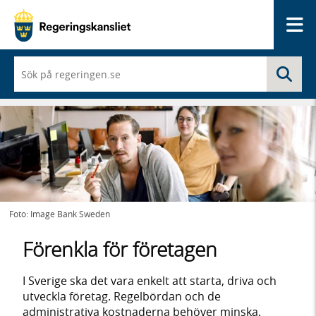
Me
När
Sö
du
börjar
skriva
så
framträder
en
lista
med
sökförslag
Foto: Image Bank Sweden
Förenkla för företagen
I Sverige ska det vara enkelt att starta, driva och
utveckla företag. Regelbördan och de
administrativa kostnaderna behöver minska.