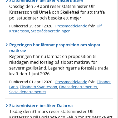
Statsministern besöker Västerbotten
Onsdag den 29 april reser statsminister Ulf
Kristersson till Umeå och Skellefteå för att träffa
polisstudenter och besöka ett mejeri.
Publicerad
29 april 2026
·
Pressmeddelande
från
Ulf
Kristersson
,
Statsrådsberedningen
Regeringen har lämnat proposition om slopat
matkrav
Regeringen har nu lämnat en proposition till
riksdagen med förslag på slopat matkrav för
serveringstillstånd. Lagändringarna föreslås träda i
kraft den 1 juni 2026.
Publicerad
01 april 2026
·
Pressmeddelande
från
Elisabet
Lann
,
Elisabeth Svantesson
,
Finansdepartementet
,
Socialdepartementet
Statsministern besöker Dalarna
Tisdag den 31 mars reser statsminister Ulf
Kristersson till Borlänge och Falun för att besöka ett