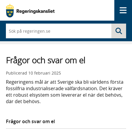
Me
När
Sö
du
börjar
skriva
så
framträder
Frågor och svar om el
en
lista
med
Publicerad
10 februari 2025
sökförslag
Regeringens mål är att Sverige ska bli världens första
fossilfria industrialiserade välfärdsnation. Det kräver
ett robust elsystem som levererar el när det behövs,
där det behövs.
Frågor och svar om el