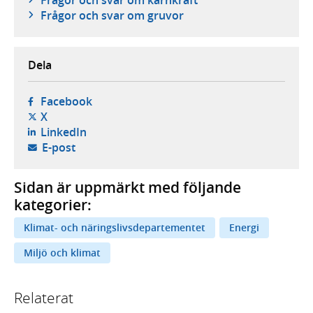
Frågor och svar om gruvor
Dela
- öppnas i ny flik, extern webbplats,
Facebook
- öppnas i ny flik, extern webbplats,
X
- öppnas i ny flik, extern webbplats,
LinkedIn
- öppnar din e-postklient,
E-post
Sidan är uppmärkt med följande
kategorier:
Klimat- och näringslivsdepartementet
Energi
Miljö och klimat
Relaterat