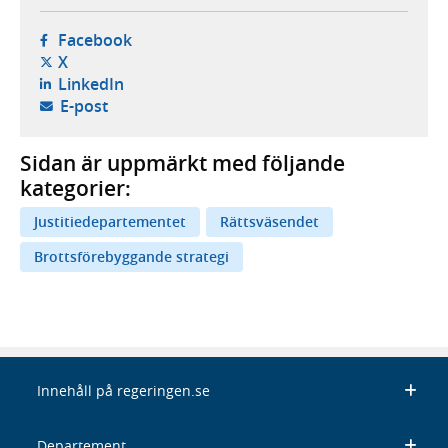
- öppnas i ny flik, extern webbplats,
Facebook
- öppnas i ny flik, extern webbplats,
X
- öppnas i ny flik, extern webbplats,
LinkedIn
- öppnar din e-postklient,
E-post
Sidan är uppmärkt med följande
kategorier:
Justitiedepartementet
Rättsväsendet
Brottsförebyggande strategi
Innehåll på regeringen.se
Departement