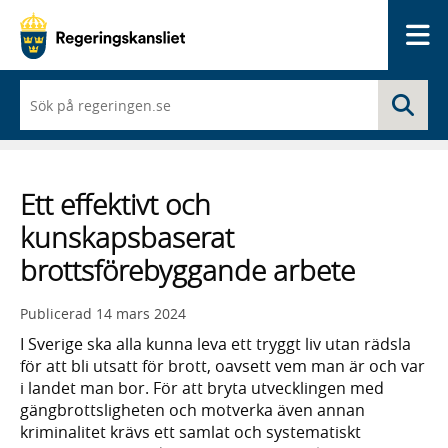
Me
När
Sö
du
börjar
skriva
så
framträder
Ett effektivt och
en
lista
kunskapsbaserat
med
sökförslag
brottsförebyggande arbete
Publicerad
14 mars 2024
I Sverige ska alla kunna leva ett tryggt liv utan rädsla
för att bli utsatt för brott, oavsett vem man är och var
i landet man bor. För att bryta utvecklingen med
gängbrottsligheten och motverka även annan
kriminalitet krävs ett samlat och systematiskt