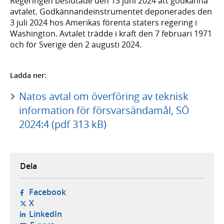
Regeringen beslutade den 13 juni 2024 att godkänna
avtalet. Godkännandeinstrumentet deponerades den
3 juli 2024 hos Amerikas förenta staters regering i
Washington. Avtalet trädde i kraft den 7 februari 1971
och för Sverige den 2 augusti 2024.
Ladda ner:
Natos avtal om överföring av teknisk
information för försvarsändamål, SÖ
2024:4 (pdf 313 kB)
Dela
- öppnas i ny flik, extern webbplats,
Facebook
- öppnas i ny flik, extern webbplats,
X
- öppnas i ny flik, extern webbplats,
LinkedIn