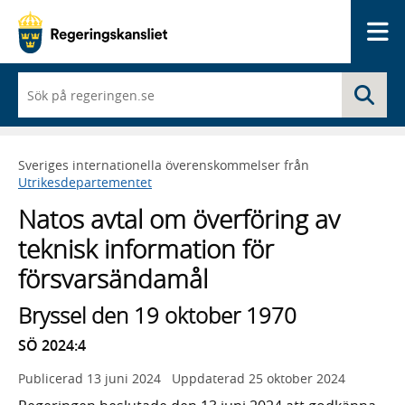
Me
När
Sö
du
börjar
skriva
så
Sveriges internationella överenskommelser från
framträder
Utrikesdepartementet
en
lista
Natos avtal om överföring av
med
sökförslag
teknisk information för
försvarsändamål
Bryssel den 19 oktober 1970
SÖ 2024:4
Publicerad
13 juni 2024
Uppdaterad
25 oktober 2024