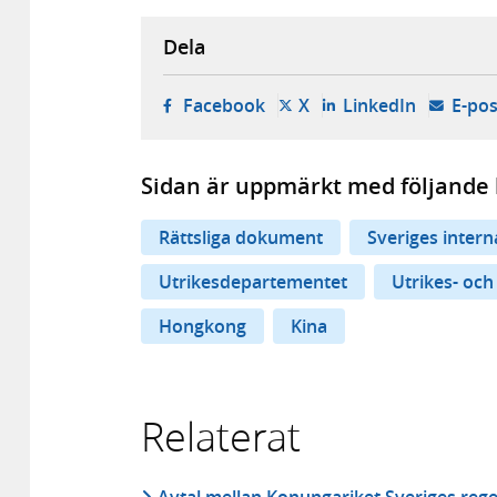
Dela
- öppnas i ny flik, extern w
- öppnas i ny flik, ext
- öppnas i
Facebook
X
LinkedIn
E-pos
Sidan är uppmärkt med följande 
Rättsliga dokument
Sveriges inter
Utrikesdepartementet
Utrikes- och
Hongkong
Kina
Relaterat
Avtal mellan Konungariket Sveriges rege