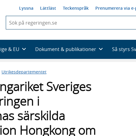
Lyssna
Lättläst
Teckenspråk
Prenumerera via e-
När
du
börjar
skriva
så
rige & EU
Dokument & publikationer
Så styrs S
framträder
en
lista
n
Utrikesdepartementet
med
sökförslag
ngariket Sveriges
ringen i
as särskilda
egion Hongkong om