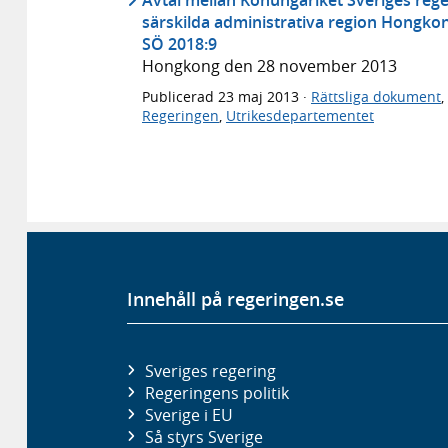
särskilda administrativa region Hongkong
SÖ 2018:9
Hongkong den 28 november 2013
Publicerad
23 maj 2013
·
Rättsliga dokument
,
Regeringen
,
Utrikesdepartementet
Innehåll på regeringen.se
Sveriges regering
Regeringens politik
Sverige i EU
Så styrs Sverige