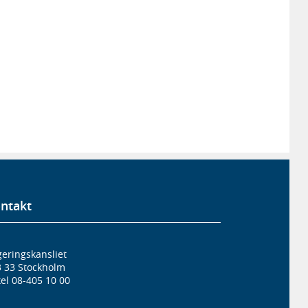
ntakt
eringskansliet
3 33 Stockholm
el 08-405 10 00