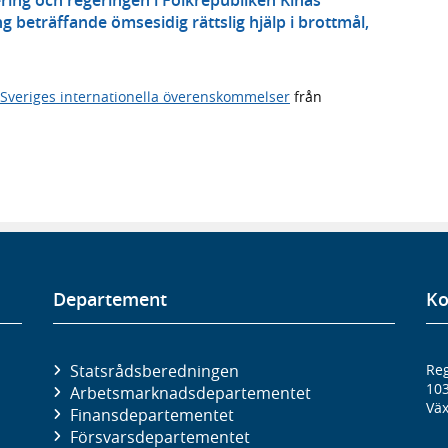
 beträffande ömsesidig rättslig hjälp i brottmål,
Sveriges internationella överenskommelser
från
Departement
Ko
Statsrådsberedningen
Reg
10
Arbetsmarknads­departementet
Väx
Finans­departementet
Försvars­departementet