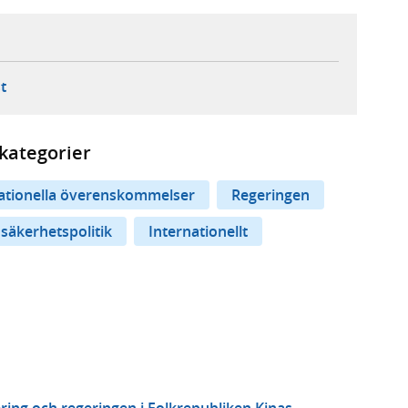
ebbplats,
ern webbplats,
 ny flik, extern webbplats,
- öppnar din e-postklient,
t
kategorier
nationella överenskommelser
Regeringen
 säkerhetspolitik
Internationellt
ring och regeringen i Folkrepubliken Kinas