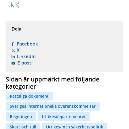
kB)
Dela
- öppnas i ny flik, extern webbplats,
Facebook
- öppnas i ny flik, extern webbplats,
X
- öppnas i ny flik, extern webbplats,
LinkedIn
- öppnar din e-postklient,
E-post
Sidan är uppmärkt med följande
kategorier
Rättsliga dokument
Sveriges internationella överenskommelser
Regeringen
Utrikesdepartementet
Skatt och tull
Utrikes- och säkerhetspolitik