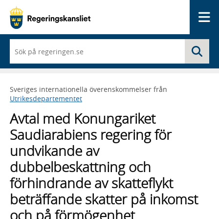
Me
När
Sö
du
börjar
skriva
så
Sveriges internationella överenskommelser från
framträder
Utrikesdepartementet
en
lista
Avtal med Konungariket
med
sökförslag
Saudiarabiens regering för
undvikande av
dubbelbeskattning och
förhindrande av skatteflykt
beträffande skatter på inkomst
och på förmögenhet