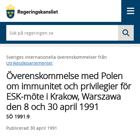
Me
När
Sö
du
börjar
skriva
så
Sveriges internationella överenskommelser från
framträder
Utrikesdepartementet
en
lista
Överenskommelse med Polen
med
sökförslag
om immunitet och privilegier för
ESK-möte i Krakow, Warszawa
den 8 och 30 april 1991
SÖ 1991:9
Publicerad
30 april 1991