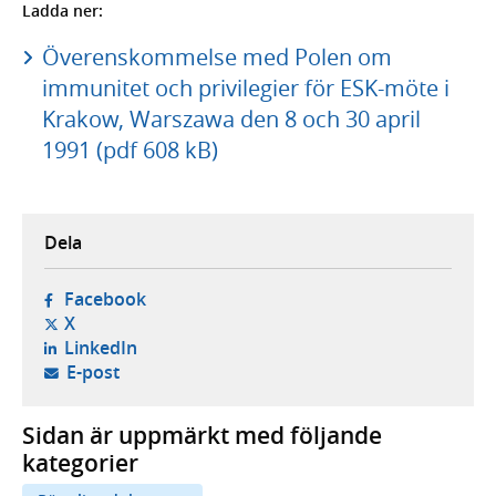
Ladda ner:
Överenskommelse med Polen om
immunitet och privilegier för ESK-möte i
Krakow, Warszawa den 8 och 30 april
1991 (pdf 608 kB)
Dela
- öppnas i ny flik, extern webbplats,
Facebook
- öppnas i ny flik, extern webbplats,
X
- öppnas i ny flik, extern webbplats,
LinkedIn
- öppnar din e-postklient,
E-post
Sidan är uppmärkt med följande
kategorier