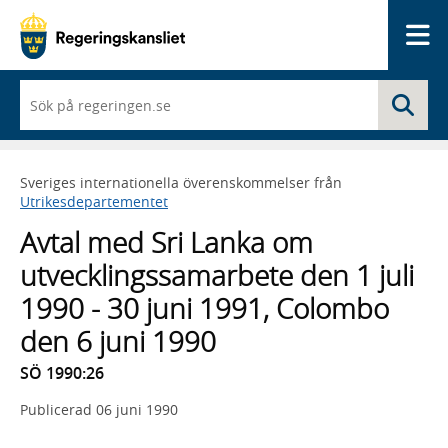
Me
När
Sö
du
börjar
skriva
så
Sveriges internationella överenskommelser från
framträder
Utrikesdepartementet
en
lista
Avtal med Sri Lanka om
med
sökförslag
utvecklingssamarbete den 1 juli
1990 - 30 juni 1991, Colombo
den 6 juni 1990
SÖ 1990:26
Publicerad
06 juni 1990