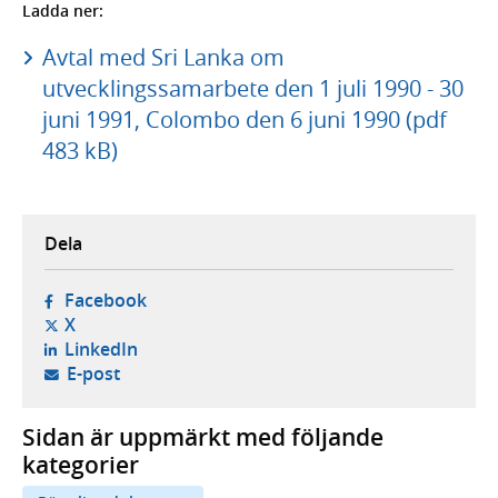
Ladda ner:
Avtal med Sri Lanka om
utvecklingssamarbete den 1 juli 1990 - 30
juni 1991, Colombo den 6 juni 1990 (pdf
483 kB)
Dela
- öppnas i ny flik, extern webbplats,
Facebook
- öppnas i ny flik, extern webbplats,
X
- öppnas i ny flik, extern webbplats,
LinkedIn
- öppnar din e-postklient,
E-post
Sidan är uppmärkt med följande
kategorier