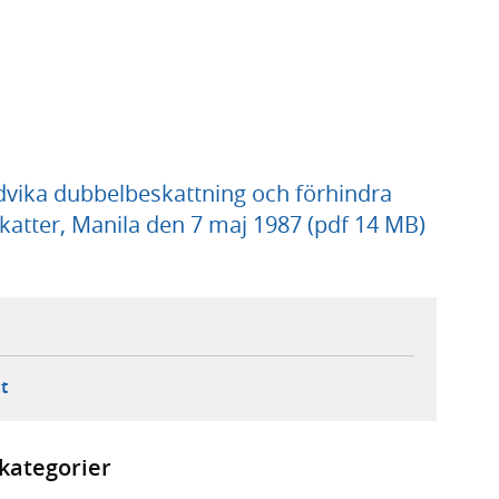
ndvika dubbelbeskattning och förhindra
katter, Manila den 7 maj 1987 (pdf 14 MB)
ebbplats,
ern webbplats,
 ny flik, extern webbplats,
- öppnar din e-postklient,
t
kategorier