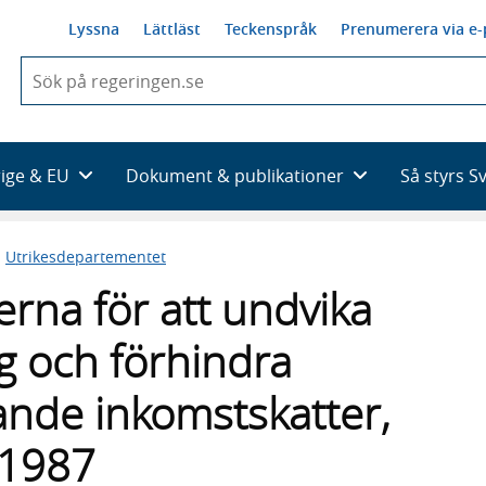
Lyssna
Lättläst
Teckenspråk
Prenumerera via e-
När
du
börjar
skriva
så
rige & EU
Dokument & publikationer
Så styrs S
framträder
en
lista
n
Utrikesdepartementet
med
sökförslag
erna för att undvika
g och förhindra
fande inkomstskatter,
 1987