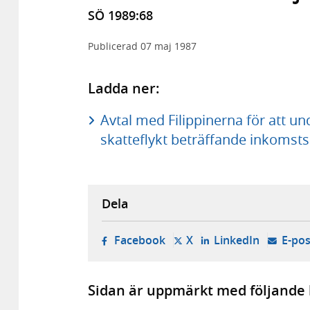
SÖ 1989:68
Publicerad
07 maj 1987
Ladda ner:
Avtal med Filippinerna för att u
skatteflykt beträffande inkomsts
Dela
- öppnas i ny flik, extern w
- öppnas i ny flik, ext
- öppnas i
Facebook
X
LinkedIn
E-pos
Sidan är uppmärkt med följande 