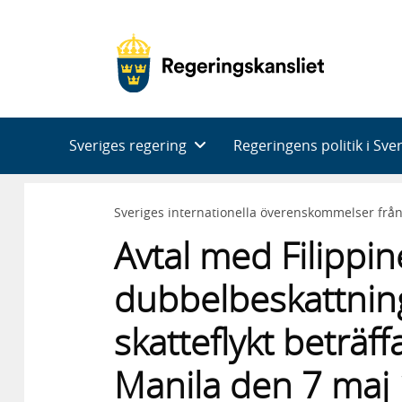
Huvudnavigering
Sveriges regering
Regeringens politik i Sve
Sveriges internationella överenskommelser frå
Avtal med Filippin
dubbelbeskattnin
skatteflykt beträf
Manila den 7 maj