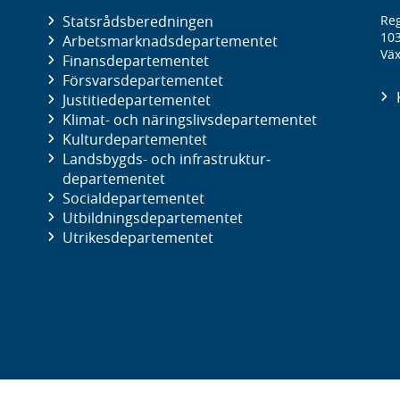
Statsrådsberedningen
Reg
10
Arbetsmarknads­departementet
Väx
Finans­departementet
Försvars­departementet
Justitie­departementet
Klimat- och näringslivs­departementet
Kultur­departementet
Landsbygds- och infrastruktur­
departementet
Social­departementet
Utbildnings­departementet
Utrikes­departementet