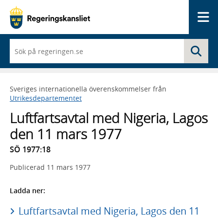
Me
När
Sö
du
börjar
skriva
så
Sveriges internationella överenskommelser från
framträder
Utrikesdepartementet
en
lista
Luftfartsavtal med Nigeria, Lagos
med
sökförslag
den 11 mars 1977
SÖ 1977:18
Publicerad
11 mars 1977
Ladda ner:
Luftfartsavtal med Nigeria, Lagos den 11