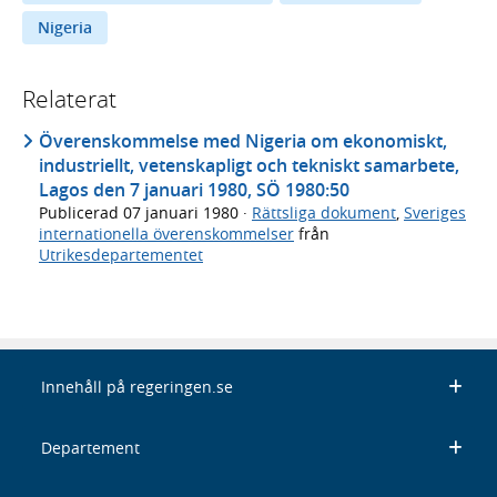
Nigeria
Relaterat
Överenskommelse med Nigeria om ekonomiskt,
industriellt, vetenskapligt och tekniskt samarbete,
Lagos den 7 januari 1980, SÖ 1980:50
Publicerad
07 januari 1980
·
Rättsliga dokument
,
Sveriges
internationella överenskommelser
från
Utrikesdepartementet
Innehåll på regeringen.se
Departement