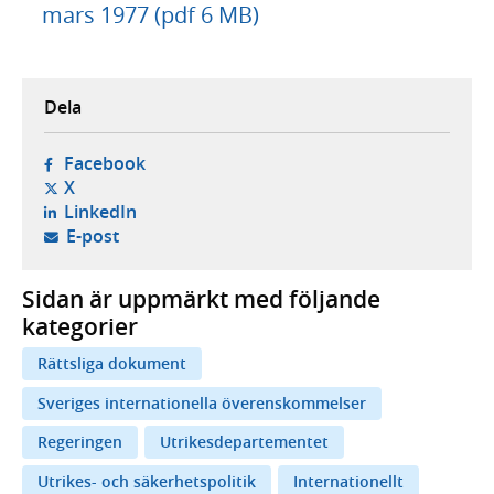
mars 1977 (pdf 6 MB)
Dela
- öppnas i ny flik, extern webbplats,
Facebook
- öppnas i ny flik, extern webbplats,
X
- öppnas i ny flik, extern webbplats,
LinkedIn
- öppnar din e-postklient,
E-post
Sidan är uppmärkt med följande
kategorier
Rättsliga dokument
Sveriges internationella överenskommelser
Regeringen
Utrikesdepartementet
Utrikes- och säkerhetspolitik
Internationellt