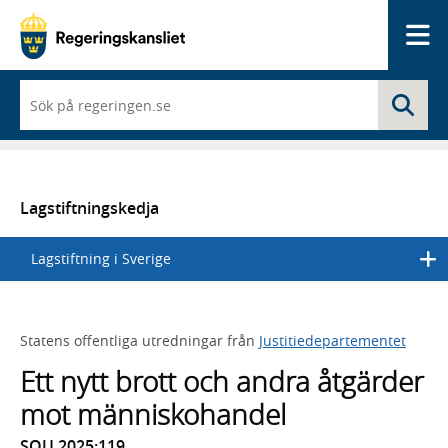
Me
När
Sö
du
börjar
skriva
så
framträder
en
Lagstiftningskedja
lista
med
Lagstiftning i Sverige
sökförslag
Statens offentliga utredningar från
Justitiedepartementet
Ett nytt brott och andra åtgärder
mot människohandel
SOU 2025:119