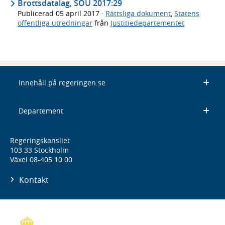
Brottsdatalag, SOU 2017:29
Publicerad
05 april 2017
·
Rättsliga dokument
,
Statens
offentliga utredningar
från
Justitiedepartementet
Innehåll på regeringen.se
Departement
Regeringskansliet
103 33 Stockholm
Växel 08-405 10 00
Kontakt