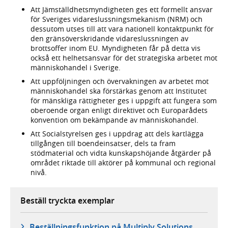
Att Jämställdhetsmyndigheten ges ett formellt ansvar
för Sveriges vidareslussningsmekanism (NRM) och
dessutom utses till att vara nationell kontaktpunkt för
den gränsöverskridande vidareslussningen av
brottsoffer inom EU. Myndigheten får på detta vis
också ett helhetsansvar för det strategiska arbetet mot
människohandel i Sverige.
Att uppföljningen och övervakningen av arbetet mot
människohandel ska förstärkas genom att Institutet
för mänskliga rättigheter ges i uppgift att fungera som
oberoende organ enligt direktivet och Europarådets
konvention om bekämpande av människohandel.
Att Socialstyrelsen ges i uppdrag att dels kartlägga
tillgången till boendeinsatser, dels ta fram
stödmaterial och vidta kunskapshöjande åtgärder på
området riktade till aktörer på kommunal och regional
nivå.
Beställ tryckta exemplar
Beställningsfunktion på Multiply Solutions