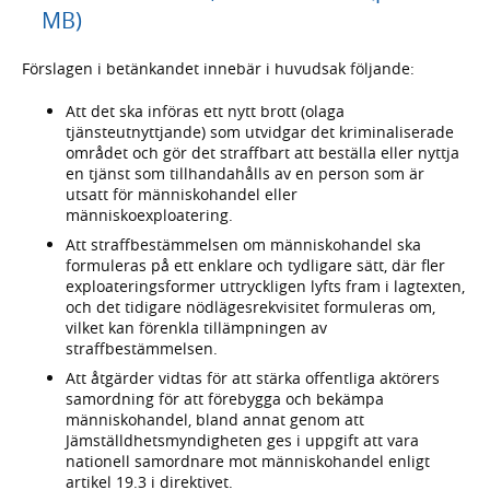
MB)
Förslagen i betänkandet innebär i huvudsak följande:
Att det ska införas ett nytt brott (olaga
tjänsteutnyttjande) som utvidgar det kriminaliserade
området och gör det straffbart att beställa eller nyttja
en tjänst som tillhandahålls av en person som är
utsatt för människohandel eller
människoexploatering.
Att straffbestämmelsen om människohandel ska
formuleras på ett enklare och tydligare sätt, där fler
exploateringsformer uttryckligen lyfts fram i lagtexten,
och det tidigare nödlägesrekvisitet formuleras om,
vilket kan förenkla tillämpningen av
straffbestämmelsen.
Att åtgärder vidtas för att stärka offentliga aktörers
samordning för att förebygga och bekämpa
människohandel, bland annat genom att
Jämställdhetsmyndigheten ges i uppgift att vara
nationell samordnare mot människohandel enligt
artikel 19.3 i direktivet.