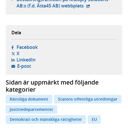
- extern webbplats,
AB:s (f.d. Åtta45 AB) webbplats
Dela
- öppnas i ny flik, extern webbplats,
Facebook
- öppnas i ny flik, extern webbplats,
X
- öppnas i ny flik, extern webbplats,
LinkedIn
- öppnar din e-postklient,
E-post
Sidan är uppmärkt med följande
kategorier
Rättsliga dokument
Statens offentliga utredningar
Justitiedepartementet
Demokrati och mänskliga rättigheter
EU