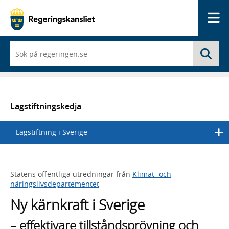
Me
När
Sö
du
börjar
skriva
så
framträder
en
Lagstiftningskedja
lista
med
Lagstiftning i Sverige
sökförslag
Statens offentliga utredningar från
Klimat- och
näringslivsdepartementet
Ny kärnkraft i Sverige
– effektivare tillståndsprövning och