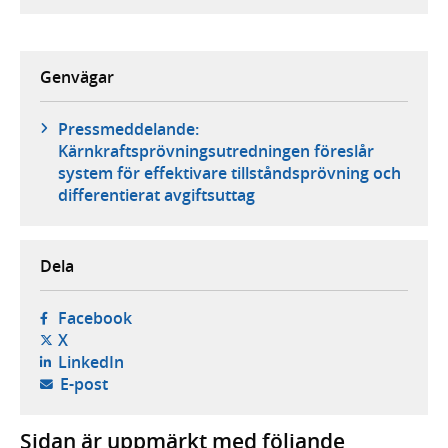
Genvägar
Pressmeddelande:
Kärnkraftsprövningsutredningen föreslår
system för effektivare tillståndsprövning och
differentierat avgiftsuttag
Dela
- öppnas i ny flik, extern webbplats,
Facebook
- öppnas i ny flik, extern webbplats,
X
- öppnas i ny flik, extern webbplats,
LinkedIn
- öppnar din e-postklient,
E-post
Sidan är uppmärkt med följande