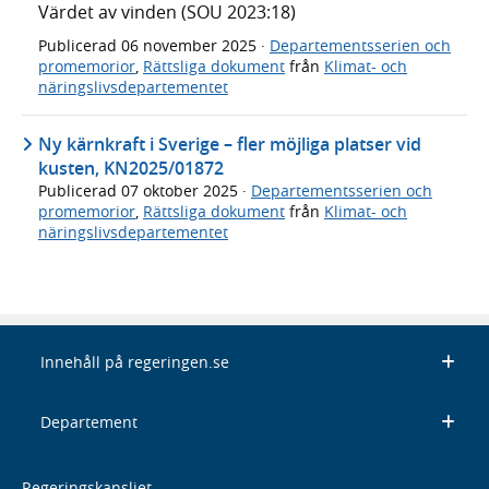
Värdet av vinden (SOU 2023:18)
Publicerad
06 november 2025
·
Departementsserien och
promemorior
,
Rättsliga dokument
från
Klimat- och
näringslivsdepartementet
Ny kärnkraft i Sverige – fler möjliga platser vid
kusten, KN2025/01872
Publicerad
07 oktober 2025
·
Departementsserien och
promemorior
,
Rättsliga dokument
från
Klimat- och
näringslivsdepartementet
Innehåll på regeringen.se
Departement
Regeringskansliet