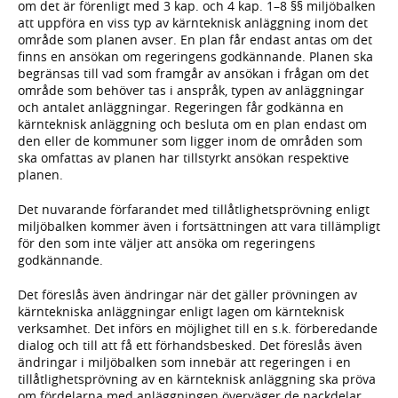
om det är förenligt med 3 kap. och 4 kap. 1–8 §§ miljöbalken
att uppföra en viss typ av kärnteknisk anläggning inom det
område som planen avser. En plan får endast antas om det
finns en ansökan om regeringens godkännande. Planen ska
begränsas till vad som framgår av ansökan i frågan om det
område som behöver tas i anspråk, typen av anläggningar
och antalet anläggningar. Regeringen får godkänna en
kärnteknisk anläggning och besluta om en plan endast om
den eller de kommuner som ligger inom de områden som
ska omfattas av planen har tillstyrkt ansökan respektive
planen.
Det nuvarande förfarandet med tillåtlighetsprövning enligt
miljöbalken kommer även i fortsättningen att vara tillämpligt
för den som inte väljer att ansöka om regeringens
godkännande.
Det föreslås även ändringar när det gäller prövningen av
kärntekniska anläggningar enligt lagen om kärnteknisk
verksamhet. Det införs en möjlighet till en s.k. förberedande
dialog och till att få ett förhandsbesked. Det föreslås även
ändringar i miljöbalken som innebär att regeringen i en
tillåtlighetsprövning av en kärnteknisk anläggning ska pröva
om fördelarna med anläggningen överväger de nackdelar