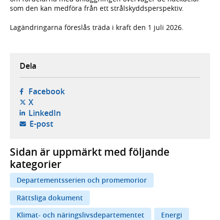
som den kan medföra från ett strålskyddsperspektiv.
Lagändringarna föreslås träda i kraft den 1 juli 2026.
Dela
- öppnas i ny flik, extern webbplats,
Facebook
- öppnas i ny flik, extern webbplats,
X
- öppnas i ny flik, extern webbplats,
LinkedIn
- öppnar din e-postklient,
E-post
Sidan är uppmärkt med följande
kategorier
Departementsserien och promemorior
Rättsliga dokument
Klimat- och näringslivsdepartementet
Energi