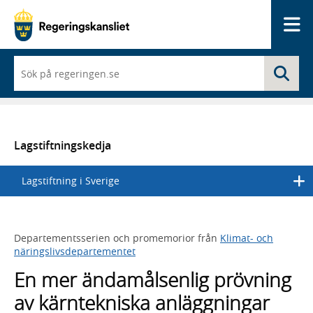
Me
När
Sö
du
börjar
skriva
så
framträder
en
Lagstiftningskedja
lista
med
Lagstiftning i Sverige
sökförslag
Departementsserien och promemorior från
Klimat- och
näringslivsdepartementet
En mer ändamålsenlig prövning
av kärntekniska anläggningar