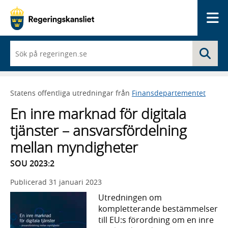
Me
När
Sö
du
börjar
skriva
så
Statens offentliga utredningar från
Finansdepartementet
framträder
en
En inre marknad för digitala
lista
med
tjänster – ansvarsfördelning
sökförslag
mellan myndigheter
SOU 2023:2
Publicerad
31 januari 2023
Utredningen om
kompletterande bestämmelser
till EU:s förordning om en inre