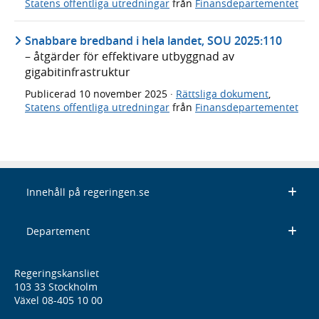
Statens offentliga utredningar
från
Finansdepartementet
Snabbare bredband i hela landet, SOU 2025:110
– åtgärder för effektivare utbyggnad av
gigabitinfrastruktur
Publicerad
10 november 2025
·
Rättsliga dokument
,
Statens offentliga utredningar
från
Finansdepartementet
Innehåll på regeringen.se
Departement
Regeringskansliet
103 33 Stockholm
Växel 08-405 10 00