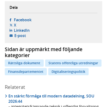
Dela
- öppnas i ny flik, extern webbplats,
Facebook
- öppnas i ny flik, extern webbplats,
X
- öppnas i ny flik, extern webbplats,
LinkedIn
- öppnar din e-postklient,
E-post
Sidan är uppmärkt med följande
kategorier
Rättsliga dokument
Statens offentliga utredningar
Finansdepartementet
Digitaliseringspolitik
Relaterat
En stärkt förmåga till modern datadelning, SOU
2026:44
– integritetsfrämjande teknik i offentlig förvaltning