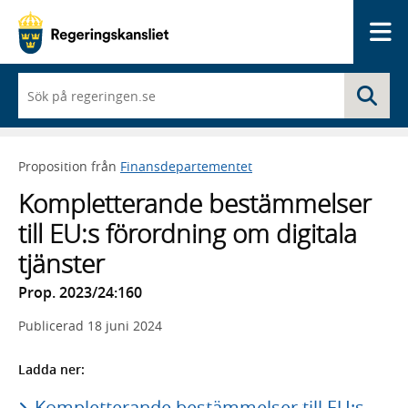
Me
När
Sö
du
börjar
skriva
så
Proposition från
Finansdepartementet
framträder
en
Kompletterande bestämmelser
lista
med
till EU:s förordning om digitala
sökförslag
tjänster
Prop. 2023/24:160
Publicerad
18 juni 2024
Ladda ner:
Kompletterande bestämmelser till EU:s