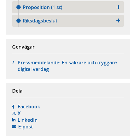
Proposition (1 st)
Riksdagsbeslut
Genvägar
Pressmeddelande: En säkrare och tryggare
digital vardag
Dela
- öppnas i ny flik, extern webbplats,
Facebook
- öppnas i ny flik, extern webbplats,
X
- öppnas i ny flik, extern webbplats,
LinkedIn
- öppnar din e-postklient,
E-post