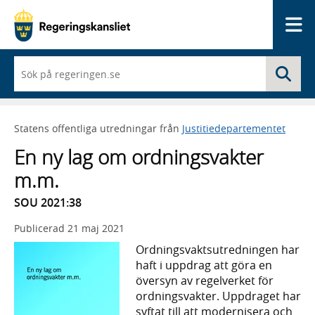
Me
När
Sö
du
börjar
skriva
så
Statens offentliga utredningar från
Justitiedepartementet
framträder
en
En ny lag om ordningsvakter
lista
med
m.m.
sökförslag
SOU 2021:38
Publicerad
21 maj 2021
Ordnings­vakts­utred­ningen har
haft i upp­drag att göra en
översyn av regel­verket för
ordnings­vakter. Upp­draget har
syftat till att moderni­sera och