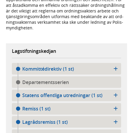
att åstad­komma en effektiv och rätts­säker ord­nings­hållning
är det viktigt att reglerna om ord­nings­vakters arbete och
tjänst­görings­områden utfor­mas med beaktande av att ord­
nings­vakternas verk­samhet ska ske under led­ning av Polis­
myndig­heten.
Lagstiftningskedjan
Kommittédirektiv (1 st)
Departementsserien
Statens offentliga utredningar (1 st)
Remiss (1 st)
Lagrådsremiss (1 st)