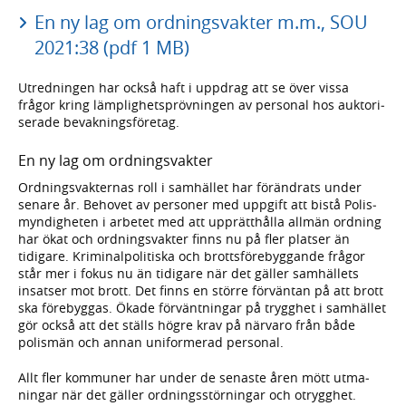
En ny lag om ordningsvakter m.m., SOU
2021:38 (pdf 1 MB)
Utredningen har också haft i upp­drag att se över vissa
frågor kring lämp­lig­hets­pröv­ningen av personal hos auktori­
serade bevak­nings­företag.
En ny lag om ordningsvakter
Ordnings­vakternas roll i samhället har föränd­rats under
senare år. Behovet av personer med uppgift att bistå Polis­
myndig­heten i arbetet med att upp­rätt­hålla allmän ordning
har ökat och ord­nings­vakter finns nu på fler platser än
tidigare. Kriminal­politiska och brotts­före­byggande frågor
står mer i fokus nu än tidigare när det gäller sam­hällets
insatser mot brott. Det finns en större förväntan på att brott
ska före­byggas. Ökade förvänt­ningar på trygghet i sam­hället
gör också att det ställs högre krav på närvaro från både
polismän och annan unifor­merad personal.
Allt fler kommuner har under de senaste åren mött utma­
ningar när det gäller ordnings­störningar och otrygghet.