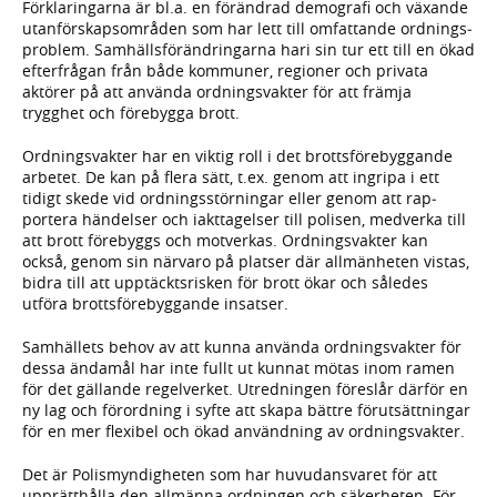
Förkla­ringarna är bl.a. en föränd­rad demo­grafi och växande
utan­för­skaps­områden som har lett till omfat­tande ord­nings­
problem. Sam­hälls­föränd­ringarna hari sin tur ett till en ökad
efter­frågan från både kom­muner, regioner och privata
aktörer på att använda ordnings­vakter för att främja
trygghet och före­bygga brott.
Ordningsvakter har en viktig roll i det brotts­före­byg­gande
arbetet. De kan på flera sätt, t.ex. genom att ingripa i ett
tidigt skede vid ord­nings­stör­ningar eller genom att rap­
portera hän­delser och iakt­tagel­ser till polisen, medverka till
att brott före­byggs och mot­verkas. Ordnings­vakter kan
också, genom sin närvaro på platser där allmän­heten vistas,
bidra till att upp­täckts­risken för brott ökar och således
utföra brotts­före­byggande insatser.
Samhällets behov av att kunna använda ordnings­vakter för
dessa ändamål har inte fullt ut kunnat mötas inom ramen
för det gällande regel­verket. Utred­ningen föreslår därför en
ny lag och förord­ning i syfte att skapa bättre förut­sättningar
för en mer flexibel och ökad använd­ning av ordnings­vakter.
Det är Polis­myndig­heten som har huvud­ansvaret för att
upp­rätt­hålla den all­männa ord­ningen och säker­heten. För