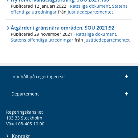
Publicerad
12 januari 2022
·
Rättsliga dokument
,
Statens
offentliga utredningar
från
Justitiedepartementet
Åtgärder i gränsnära områden, SOU 2021:92
Publicerad
29 november 2021
·
Rättsliga dokument
,
Statens offentliga utredningar
från
Justitiedepartementet
Innehåll på regeringen.se
Departement
Regeringskansliet
103 33 Stockholm
Växel 08-405 10 00
Kontakt