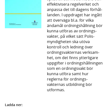
effekti­visera regel­verket och
anpassa det till dagens förhål­
landen. I upp­draget har ingått
att över­väga bl.a. för vilka
ända­mål ord­nings­håll­ning bör
kunna utföras av ordnings­
vakter, på vilket sätt Polis­
myndig­heten ska utöva
kontroll och ledning över
ordnings­vakternas verk­sam­
het, om det finns ytter­ligare
uppgifter i ordnings­håll­ningen
som en ordnings­vakt bör
kunna utföra samt hur
reglerna för ordnings­
vakternas utbild­ning bör
utformas.
Ladda ner: