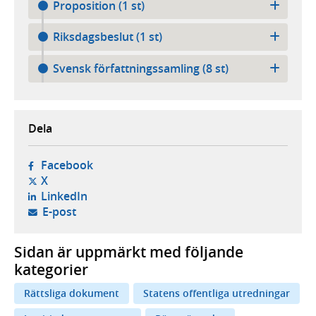
Proposition (1 st)
Riksdagsbeslut (1 st)
Svensk författningssamling (8 st)
Dela
- öppnas i ny flik, extern webbplats,
Facebook
- öppnas i ny flik, extern webbplats,
X
- öppnas i ny flik, extern webbplats,
LinkedIn
- öppnar din e-postklient,
E-post
Sidan är uppmärkt med följande
kategorier
Rättsliga dokument
Statens offentliga utredningar