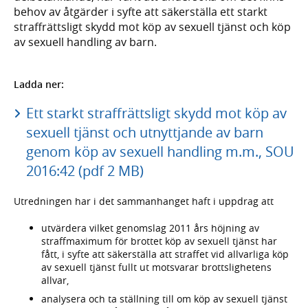
behov av åtgärder i syfte att säkerställa ett starkt
straffrättsligt skydd mot köp av sexuell tjänst och köp
av sexuell handling av barn.
Ladda ner:
Ett starkt straffrättsligt skydd mot köp av
sexuell tjänst och utnyttjande av barn
genom köp av sexuell handling m.m., SOU
2016:42 (pdf 2 MB)
Utredningen har i det sammanhanget haft i uppdrag att
utvärdera vilket genomslag 2011 års höjning av
straffmaximum för brottet köp av sexuell tjänst har
fått, i syfte att säkerställa att straffet vid allvarliga köp
av sexuell tjänst fullt ut motsvarar brottslighetens
allvar,
analysera och ta ställning till om köp av sexuell tjänst