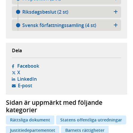
Riksdagsbeslut (2 st)
Svensk författningssamling (4 st)
Dela
- öppnas i ny flik, extern webbplats,
Facebook
- öppnas i ny flik, extern webbplats,
X
- öppnas i ny flik, extern webbplats,
LinkedIn
- öppnar din e-postklient,
E-post
Sidan är uppmärkt med följande
kategorier
Rättsliga dokument
Statens offentliga utredningar
Justitiedepartementet
Barnets rättigheter