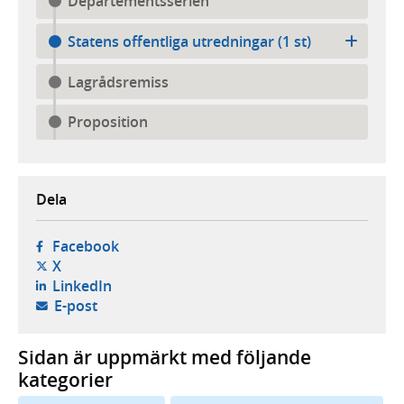
Departementsserien
Statens offentliga utredningar (1 st)
Lagrådsremiss
Proposition
Dela
- öppnas i ny flik, extern webbplats,
Facebook
- öppnas i ny flik, extern webbplats,
X
- öppnas i ny flik, extern webbplats,
LinkedIn
- öppnar din e-postklient,
E-post
Sidan är uppmärkt med följande
kategorier