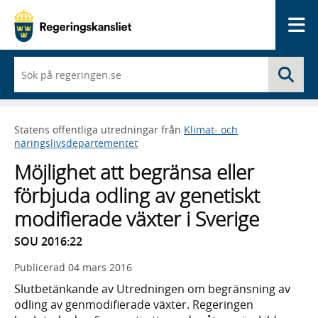
Me
När
Sö
du
börjar
skriva
så
Statens offentliga utredningar från
Klimat- och
framträder
näringslivsdepartementet
en
lista
Möjlighet att begränsa eller
med
sökförslag
förbjuda odling av genetiskt
modifierade växter i Sverige
SOU 2016:22
Publicerad
04 mars 2016
Slutbetänkande av Utredningen om begränsning av
odling av genmodifierade växter. Regeringen