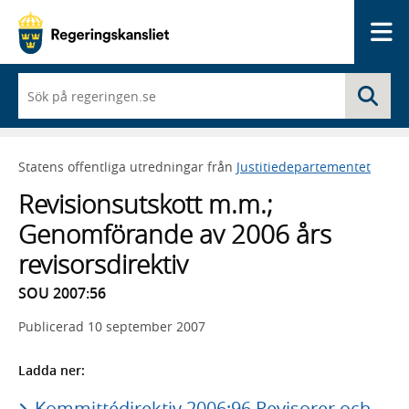
Me
När
Sö
du
börjar
skriva
så
Statens offentliga utredningar från
Justitiedepartementet
framträder
en
Revisionsutskott m.m.;
lista
med
Genomförande av 2006 års
sökförslag
revisorsdirektiv
SOU 2007:56
Publicerad
10 september 2007
Ladda ner:
Kommittédirektiv 2006:96 Revisorer och