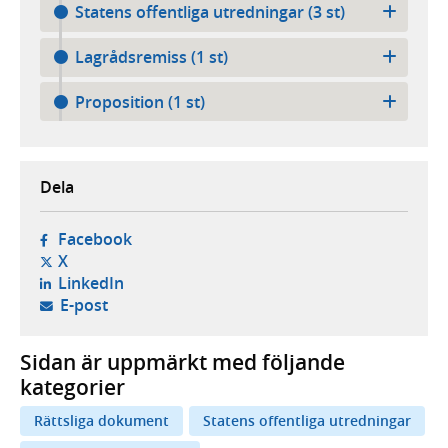
Statens offentliga utredningar (3 st)
Lagrådsremiss (1 st)
Proposition (1 st)
Dela
- öppnas i ny flik, extern webbplats,
Facebook
- öppnas i ny flik, extern webbplats,
X
- öppnas i ny flik, extern webbplats,
LinkedIn
- öppnar din e-postklient,
E-post
Sidan är uppmärkt med följande
kategorier
Rättsliga dokument
Statens offentliga utredningar