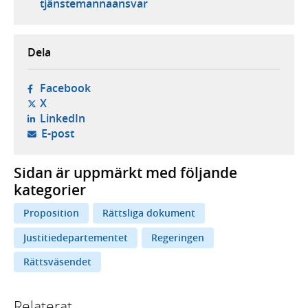
tjänstemannaansvar
Dela
- öppnas i ny flik, extern webbplats,
Facebook
- öppnas i ny flik, extern webbplats,
X
- öppnas i ny flik, extern webbplats,
LinkedIn
- öppnar din e-postklient,
E-post
Sidan är uppmärkt med följande
kategorier
Proposition
Rättsliga dokument
Justitiedepartementet
Regeringen
Rättsväsendet
Relaterat