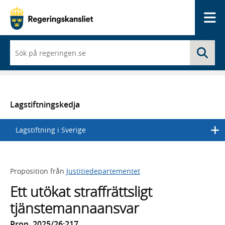
Me
När
Sö
du
börjar
skriva
så
framträder
en
Lagstiftningskedja
lista
med
Lagstiftning i Sverige
sökförslag
Proposition från
Justitiedepartementet
Ett utökat straffrättsligt
tjänstemannaansvar
Prop. 2025/26:217