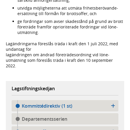
särskild anhörig­ersättning,
utvidga möjlig­heterna att utmäta frihets­berövande­
ersättning till förmån för brotts­offer, och
ge fordringar som avser skade­stånd på grund av brott
företräde framför opriori­terade fordringar vid löne­
utmätning.
Lagändringarna föreslås träda i kraft den 1 juli 2022, med
undantag för
lagändringen om ändrad före­trädes­ordning vid löne­
utmätning som föreslås träda i kraft den 10 september
2022.
Lagstiftningskedjan
Kommittédirektiv (1 st)
Departementsserien