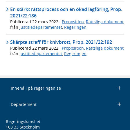
En stärkt rättsprocess och en ökad lagföring, Prop.
2021/22:186
Publicerad
22 mars 2022
·
Proposition
,
Rättsliga dokument
från
Justitiedepartementet
,
Regeringen
Skärpta straff för knivbrott, Prop. 2021/22:192
Publicerad
22 mars 2022
·
Proposition
,
Rättsliga dokument
från
Justitiedepartementet
,
Regeringen
Innehåll på regeringen.se
Departement
Regeringskansliet
103 33 Stockholm