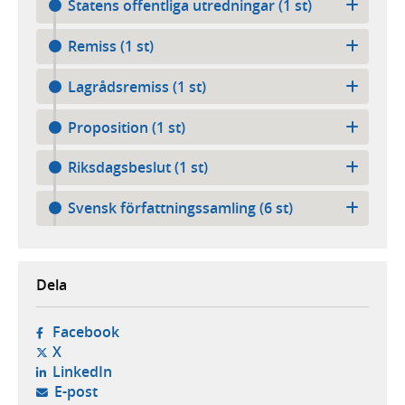
Statens offentliga utredningar (1 st)
Remiss (1 st)
Lagrådsremiss (1 st)
Proposition (1 st)
Riksdagsbeslut (1 st)
Svensk författningssamling (6 st)
Dela
- öppnas i ny flik, extern webbplats,
Facebook
- öppnas i ny flik, extern webbplats,
X
- öppnas i ny flik, extern webbplats,
LinkedIn
- öppnar din e-postklient,
E-post