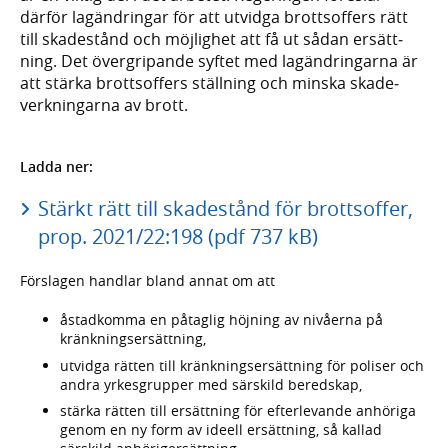
därför lagändringar för att utvidga brotts­offers rätt
till skadestånd och möjlig­het att få ut sådan ersätt­
ning. Det över­gripande syftet med lagänd­ringarna är
att stärka brotts­offers ställning och minska skade­
verk­ningarna av brott.
Ladda ner:
Stärkt rätt till skadestånd för brottsoffer,
prop. 2021/22:198 (pdf 737 kB)
Förslagen handlar bland annat om att
åstadkomma en påtaglig höjning av nivåerna på
kränk­nings­ersättning,
utvidga rätten till kränk­nings­ersättning för poliser och
andra yrkes­grupper med särskild beredskap,
stärka rätten till ersättning för efter­levande anhöriga
genom en ny form av ideell ersättning, så kallad