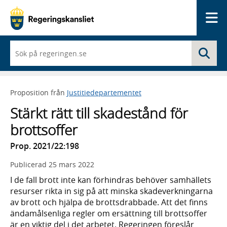
Me
När
Sö
du
börjar
skriva
så
Proposition från
Justitiedepartementet
framträder
en
Stärkt rätt till skadestånd för
lista
med
brottsoffer
sökförslag
Prop. 2021/22:198
Publicerad
25 mars 2022
I de fall brott inte kan förhindras behöver sam­hällets
resurser rikta in sig på att minska skade­verk­ningarna
av brott och hjälpa de brotts­drabbade. Att det finns
ända­måls­enliga regler om ersätt­ning till brottsoffer
är en viktig del i det arbetet. Regeringen föreslår