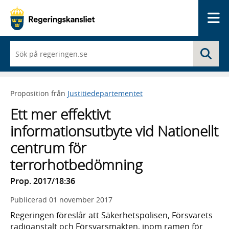
Me
När
Sö
du
börjar
skriva
så
Proposition från
Justitiedepartementet
framträder
en
Ett mer effektivt
lista
med
informationsutbyte vid Nationellt
sökförslag
centrum för
terrorhotbedömning
Prop. 2017/18:36
Publicerad
01 november 2017
Regeringen föreslår att Säkerhetspolisen, Försvarets
radioanstalt och Försvarsmakten, inom ramen för