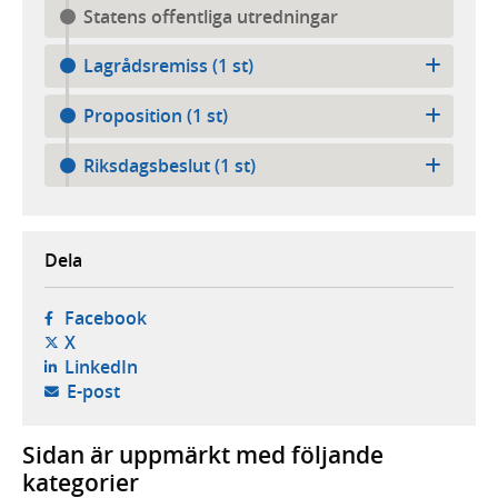
Statens offentliga utredningar
Lagrådsremiss (1 st)
Proposition (1 st)
Riksdagsbeslut (1 st)
Dela
- öppnas i ny flik, extern webbplats,
Facebook
- öppnas i ny flik, extern webbplats,
X
- öppnas i ny flik, extern webbplats,
LinkedIn
- öppnar din e-postklient,
E-post
Sidan är uppmärkt med följande
kategorier